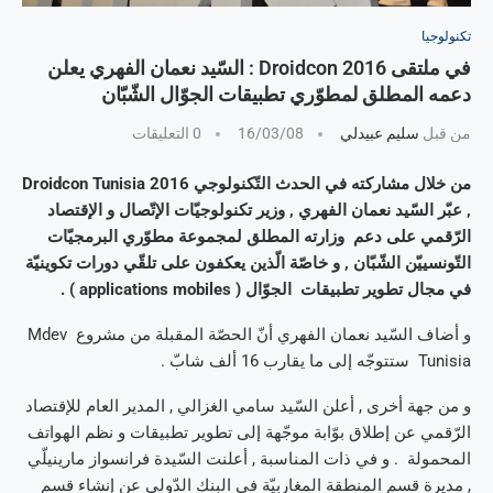
تكنولوجيا
في ملتقى Droidcon 2016 : السّيد نعمان الفهري يعلن
دعمه المطلق لمطوّري تطبيقات الجوّال الشّبّان
من قبل
سليم عبيدلي
16/03/08
0 التعليقات
من خلال مشاركته في الحدث التّكنولوجي Droidcon Tunisia 2016
, عبّر السّيد نعمان الفهري , وزير تكنولوجيّات الإتّصال و الإقتصاد
الرّقمي على دعم وزارته المطلق لمجموعة مطوّري البرمجيّات
التّونسييّن الشّبّان , و خاصّة الّذين يعكفون على تلقّي دورات تكوينيّة
في مجال تطوير تطبيقات الجوّال ( applications mobiles ) .
و أضاف السّيد نعمان الفهري أنّ الحصّة المقبلة من مشروع Mdev
Tunisia ستتوجّه إلى ما يقارب 16 ألف شابّ .
و من جهة أخرى , أعلن السّيد سامي الغزالي , المدير العام للإقتصاد
الرّقمي عن إطلاق بوّابة موجّهة إلى تطوير تطبيقات و نظم الهواتف
المحمولة . و في ذات المناسبة , أعلنت السّيدة فرانسواز مارينيلّي
, مديرة قسم المنطقة المغاربيّة في البنك الدّولي عن إنشاء قسم