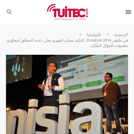
الرئيسية
تكنولوجيا
في ملتقى Droidcon 2016 : السّيد نعمان الفهري يعلن دعمه المطلق لمطوّري
تطبيقات الجوّال الشّبّان