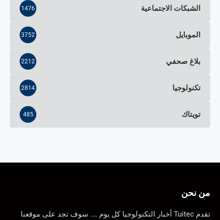
الشبكات الاجتماعية
1476
الموبايل
3752
بلاغ صحفي
2212
تكنولوجيا
2814
تويتاك
485
من نحن
تقدم Tuitec أخبار التكنولوجيا كل يوم …. سوف تجد على موقعنا