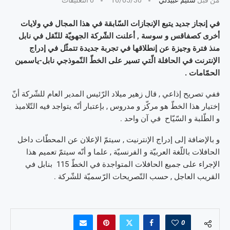
في إنجاز جديد يتبع الإنجازات السّابقة في هذا المجال في ولايات
أخرى كصفاقس و سوسة , أعلنت الشّركة الجهويّة للنّقل في نابل
منذ فترة وجيزة عن إنطلاقها في تجربة جديدة تتمثّل في إدراج
الإنترنت في الحافلة الّتي تسير على الخطّ النّموذجي نابل-ياسمين
الحمّامات .
ففي تصريح إذاعي , قال زهير ميلاد الرّئيس المدير العام للشّركة أنّ
إختيار هذا الخطّ هو مركّز و مدروس , بإعتبار أنّه يتواجد فيه التّلاميذ
و الطّلبة و السّيّاح في آن واحد .
و بالإضافة إلى إدراج الإنترنيت , سيتمّ الإعلان عن المحطّات داخل
الحافلات باللّغة العربيّة و الفرنسيّة , علما و أنّه سيتمّ تعميم هذا
الإجراء على جميع الحافلات المتواجدة في الخطّ 115 بنابل في
القريب العاجل , حسب التّصريحات الرّسميّة للشّركة .
0