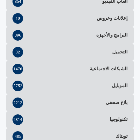
ألعاب الفيديو
354
إعلانات وعروض
10
البرامج والأجهزة
396
التحميل
32
الشبكات الاجتماعية
1476
الموبايل
3752
بلاغ صحفي
2212
تكنولوجيا
2814
تويتاك
485