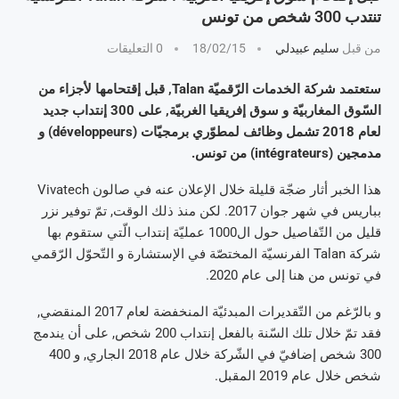
تنتدب 300 شخص من تونس
من قبل
سليم عبيدلي
18/02/15
0 التعليقات
ستعتمد شركة الخدمات الرّقميّة Talan, قبل إقتحامها لأجزاء من
السّوق المغاربيّة و سوق إفريقيا الغربيّة, على 300 إنتداب جديد
لعام 2018 تشمل وظائف لمطوّري برمجيّات (développeurs) و
مدمجين (intégrateurs) من تونس.
هذا الخبر أثار ضجّة قليلة خلال الإعلان عنه في صالون Vivatech
بباريس في شهر جوان 2017. لكن منذ ذلك الوقت, تمّ توفير نزر
قليل من التّفاصيل حول ال1000 عمليّة إنتداب الّتي ستقوم بها
شركة Talan الفرنسيّة المختصّة في الإستشارة و التّحوّل الرّقمي
في تونس من هنا إلى عام 2020.
و بالرّغم من التّقديرات المبدئيّة المنخفضة لعام 2017 المنقضي,
فقد تمّ خلال تلك السّنة بالفعل إنتداب 200 شخص, على أن يندمج
300 شخص إضافيّ في الشّركة خلال عام 2018 الجاري, و 400
شخص خلال عام 2019 المقبل.