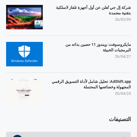
شركة إل جي تُعلن عن أول أجهزة تلفاز لاسلكية
بتقنية معتمدة
26/05/09
مايكروسوفت: ويندوز 11 حصين بذاته من
البرمجيات الخبيثة
26/04/27
AdShift.app: تحليل شامل لأداة التسويق الرقمي
المجهولة وخصائصها المحتملة
26/04/24
التصنيفات