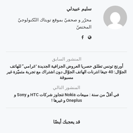
سليم عبيدلي
محرّر و صحفيّ بموقع تويتاك التّكنولوجيّ
المختصّ
المنشور السابق
أورنج تونس تطلق حصريا العروض الجزافية الجديدة “غرامي” للهاتف
الجوّال: 40 جيغا انترنات الهاتف الجوّال دون اشتراك مع تجربة متميّزة غير
مسبوقة
المنشور التالي
في أقلّ من سنة : مبيعات Nokia تتجاوز شركات HTC و Sony و
Oneplus و غيرها !
قد يعجبك أيضًا