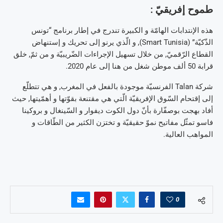
طموح إفريقيّ :
هذه الإنتدابات الهامّة و الكبيرة تندرج في إطار برنامج “تونس
الذّكيّة” (Smart Tunisia), و الّذي يرنو إلى تحريك و إستنهاض
القطاع الرّقميّ, من خلال تسهيل الإجراءات الضّريبيّة و من ثمّ, خلق
قرابة 50 ألف موطن شغل من هنا إلى عام 2020.
شركة Talan الفرنسيّة موجودة بالفعل في المغرب, و هي تتطلّع
إلى إقتحام السّوق الإفريقيّة الّتي هي مقتنعة بقوّتها و أهمّيتها, حيث
أفاد بهجت بوصفّارة بأنّ دول الكوت ديفوار و السّينغال و بروكينا
فاسو تمثّل مفاتيح نموّ حقيقيّة و تختزن الكثير من الطّاقات و
المواهب العالية.
0