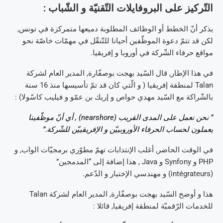
التّركيز على البروفايلات التّقنيّة و الشّباب :
يذكر أنّ الخطط أو الوظائف المطلوبة دميعها متمركزة في تونس,
لكن قد تتمّ دعوة الموظّفين أحيانا للتّنقّل في مهمّات خاصّة نحو
مواقع حرفاء الشّركة في أوروبا و إفريقيا.
في هذا الإطار, قال السّيد بهجت بوصفّارة, المدير العام لشركة
Talan لمنطقة إفريقيا ( و الّتي كان قد تمّ تأسيسها منذ 16 سنة
بالشّراكة مع السّيد مهدي حواص و إريك بن عمّو و فيليب كاسّولا) :
” نحن نعمل على المدى القريب (nearshore) , أي أنّ موظّفينا
يعملون لحساب الحرفاء الأوروبييّن و الإفريقييّن للشّركة.”
في الوقت الحاضر, أغلب الإنتدابات تهمّ مطوّري برمجيّات الواب, و
PHP و Synfony و Java , هذا إضافة إلى “المدمجين”
(intégrateurs) و مهندسي الإختبار و الدّعم.
هذا و أوضح السّيد بهجت بوصفّارة, المدير العام لشركة Talan
للخدمات الرّقميّة لمنطقة إفريقيا, قائلا :