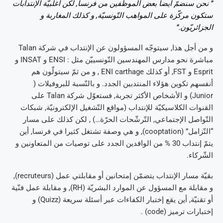
” نحن سنضمّ أيضا بعض الموظّفين من فرنسا, لكن أغلبيّة الإنتدابات
ستكون مركّزة على المواهب التّونسيّة, و كذلك المغاربة و
الجزائريّون.”
و من أجل هذا, سيتوجّه المسؤولون عن الإنتداب في شركة Talan
مباشرة نحو مدارس المهندسين التّونسييّن مثل : ENSI و INSAT و
Esprit و FST, أو كذلك ENI carthage , و من ثمّ سيتولّون هم
أنفسهم تكوين هؤلاء المنتدبين الجدد. و بالنّسبة للبروفيلات (
Junior) و الأشخاص الأكثر تجربة, فستعوّل شركة Talan على
القنوات الكلاسيكيّة للإنتداب (مواقع التّشغيل الإلكترونيّة, شبكات
التّواصل الإجتماعي, التّرشّحات الحرّة…) , لكن كذلك على مسار
“التّزامل” (cooptation), و هي وصفة تشتغل كثيرا في فرنسا, أين
يتمّ إنتداب 30 % من الوافدين الجدد على توصيات من المتعاونين و
الشّركاء.
بقيّة مسار الإنتداب يتضمّن إمتحانين أو مقابلتي عمل (recruteurs),
و مقابلة مع المسؤول عن الموارد البشريّة (RH), و مقابلة عمل فنّية
أو تقنيّة, أين يقع إختبار الكفاءات عبر أسئلة سريعة (Quizz) و
إختبارات ترميز (code) .