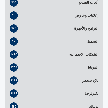
ألعاب الفيديو
354
إعلانات وعروض
10
البرامج والأجهزة
396
التحميل
32
الشبكات الاجتماعية
1476
الموبايل
3752
بلاغ صحفي
2212
تكنولوجيا
2814
تويتاك
485