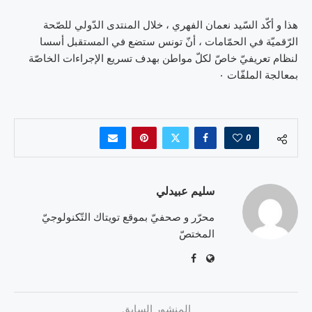
هذا و أكّد السّيد نعمان الفهري ، خلال المنتدى الدّولي للصّحة
الرّقميّة في الحمّامات ، أنّ تونس ستضع في المستقبل أسسا
لنظام تعريفيّ خاصّ لكلّ مواطن بهدف تسريع الإجراءات الخاصّة
بمعالجة الملفّات ٠
0
سليم عبيدلي
محرّر و صحفيّ بموقع تويتاك التّكنولوجيّ
المختصّ
المنشور السابق