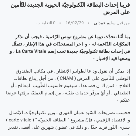
قريبا إحداث البطاقة التّكنولوجيّة الحيوية الجديدة للتّأمين
على المرض
من قبل
سليم عبيدلي
16/02/29
0 التعليقات
بما أنّنا نتحدّث دوما عن مشروع تونس الرّقمية ، فيجب أن نذكر
المكوّنات الدّاعمة له ٠ و ٱخر المستجدّات في هذا الإطار ، تتمثّل
في إحداث بطاقة تكنولوجيّة جديدة تحت إسم La Carte Vitale ، و
وضعها قيد الإختبار ٠
إذا يمكن أن نقول وداعا لطوابير الإنتظار ، في مكاتب الصّندوق
الوطني للتّأمين على المرض ( CNAM ) ، من أجل إيداع بطاقات
العلاج ٠ فمن الٱن فصاعدا ، سيقوم حاسوب الطّبيب المعالج ، أو
الصّيدلي ، أو أيّ موفّر خدمات طبّية ، من إتمام العمليّة برمّتها عوضا
عنكم ٠
فحسب تصريحات السّيد نعمان الفهري ، وزير تكنولوجيّات الإتّصال
و الإقتصاد الرّقمي ، فإنّ مشروع ” البطاقة الحيويّة ” ( carte vitale )
سيرى النّور قريبا جدّا ، و ذلك في غضون شهرين على أقصى تقدير
٠