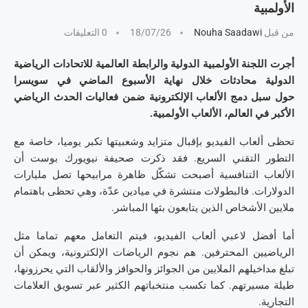
الأولمبية
من قبل
Nouha Saadawi
18/07/26
0 التعليقات
أجرت اللجنة الأولمبية الدولية والرابطة العالمية للاتحادات الرياضية
الدولية محادثات خلال نهاية الأسبوع الماضي في سويسرا
حول سبل دمج الألعاب الإلكترونية ضمن فعاليات الحدث الرياضي
الأكبر في العالم، الألعاب الأولمبية.
تحظى ألعاب الفيديو بإقبال متزايد وشعبيتها تكبر يوميا، خاصة مع
التطور التقني السريع. فقد ذكرت صحيفة نيويورك بوست أن
الألعاب التنافسية أصبحت تشكّل ظاهرة مرابيحها تصل مليارات
الدولارات. فالبطولات منتشرة في ميادين عدّة، وهي تحظى باهتمام
ملايين الأشخاص الذين يتابعون بثها المباشر.
أما أفضل لاعبي ألعاب الفيديو، فيتم التعامل معهم تماما مثل
الرياضيين المحترفين. هم نجوم الرياضات الإلكترونية، ويمكن أن
تبلغ مداخيلهم الملايين من الجوائز والحوافز والألقاب التي يحرزونها،
طيلة مسيرتهم. كما تكسب منتخباتهم الكثير عبر تسويق العلامات
التجارية.