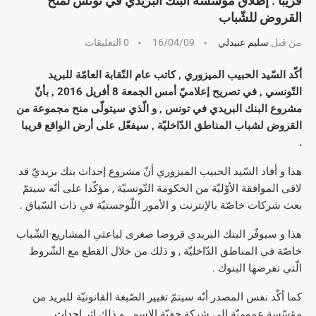
قريبا : إطلاق مؤسّسة البنك البريدي في تونس لمنح
القروض للشّباب
من قبل
سليم عبيدلي
16/04/09
0 التعليقات
أكّد السّيد الحبيب الميزوري , كاتب عام النّقابة العامّة للبريد
التّونسي , في تصريح إعلاميّ أمس الجمعة 8 أفريل 2016 , بأنّ
مشروع البنك البريدي في تونس , و الّذي سيتولّى منح مجموعة من
القروض لشباب المناطق الدّاخليّة , سيفعّل على أرض الواقع قريبا
.
هذا و أفاد السّيد الحبيب الميزوري أنّ مشروع إحداث بنك بريديّ قد
لاقى الموافقة الأوّليّة من الحكومة التّونسيّة , مؤكّدا على أنّه سيتمّ
بعث شركات خاصّة بالإنترنت و الأمور اللّوجستيّة في ذات السّياق .
هذا و سيوفّر البنك البريدي قروضا صغرى لباعثي المشاريع الشّباب
خاصّة في المناطق الدّاخليّة , و ذلك من خلال القطع مع الشّروط
الّتي تفرضها البنوك .
كما أكّد نفس المصدر أنّه سيتمّ تغيير الصّبغة القانونيّة للبريد من
مؤسّسة عموميّة إلى شركة خفيّة الإسم , و ذلك إثر إحداث