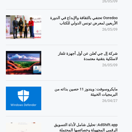
26/05/09
Ooredoo تحتفي بالثقافة والإبداع في الدورة
الأربعين لمعرض تونس الدولي للكتاب
26/05/09
شركة إل جي تُعلن عن أول أجهزة تلفاز
لاسلكية بتقنية معتمدة
26/05/09
مايكروسوفت: ويندوز 11 حصين بذاته من
البرمجيات الخبيثة
26/04/27
AdShift.app: تحليل شامل لأداة التسويق
الرقمي المجهولة وخصائصها المحتملة