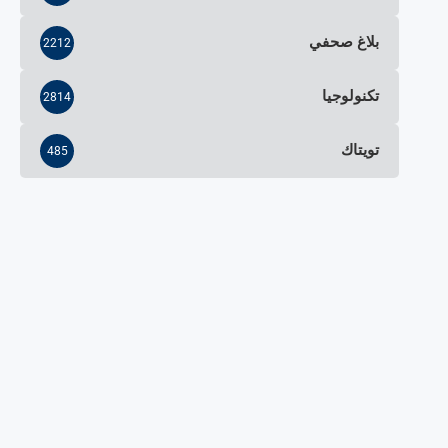
بلاغ صحفي
2212
تكنولوجيا
2814
تويتاك
485