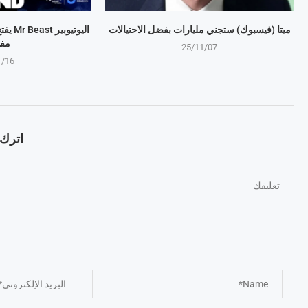
ميتا (فيسبوك) ستجني مليارات بفضل الاحتيالات
اليوتي
مف
25/11/07
1/16
اترك ت