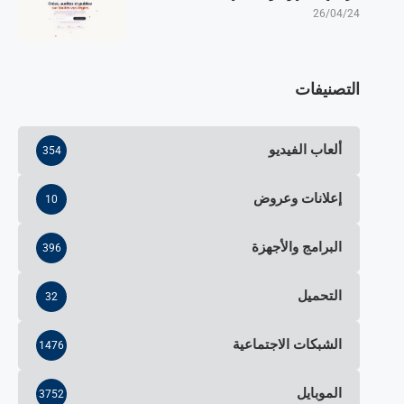
26/04/24
التصنيفات
ألعاب الفيديو
354
إعلانات وعروض
10
البرامج والأجهزة
396
التحميل
32
الشبكات الاجتماعية
1476
الموبايل
3752