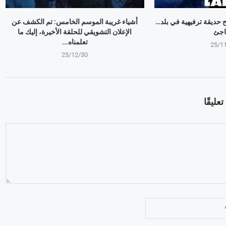
وبير Mr Beast يفتح حديقة ترفيهية في بلد…
أشياء غريبة الموسم الخامس: تم الكشف عن
اجئ
الإعلان التشويقي للحلقة الأخيرة، إليك ما
تعلمناه...
25/1
25/12/30
عليقًا