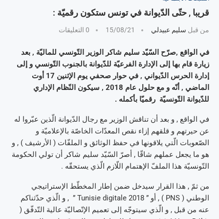
قريبا , حتّى الدّيوانة في تونس ستكون رقميّة :
من قبل
سليم عبيدلي
15/08/21
0 التعليقات
في الواقع ,صرّح السّيّد سليم شاكر الوزير التّونسي للماليّة , بعد
زيارة قام بها إلى الإدارة الفرعيّة للدّيوانة بالجنوب التّونسي و إلى
إدارة الحرس الدّيواني , في حوار صحفي يوم الإثنين 17 أوت
الماضي , أنّه و مع حلول عام 2018 , سيكون النّظام الإداري
للدّيوانة التّونسيّة رقميّا بأكمله .
في الواقع , و بعد أن تناقش الوزير مع رجال الدّيوانة الّذين عبّروا له
عن حيرتهم و قلقهم إزاء نقص المعدّات الخاصّة بالإعلاميّة و
الصّعوبات الّتي يلاقونها في حفظ الوثائق و الملفّات ( الأرشيف ) , و
هو ما يجعل عملهم شاقّا , أصرّ السّيّد سليم شاكر أن تولي الحكومة
التّونسيّة هذا الملفّ الإهتمام اللّازم الّذي يستحقّه .
من ثمّ , هذا القرار سيدخل ضمن إطار المخطّط الإستراتيجي
الوطني ( PNS ) , أو ” Tunisie digitale 2018 ” , و الّذي حدّثناكم
عنه من قبل , و الّذي سيتوجّه إلى تعميم الإتّصاليّة عالية التّدفّق (