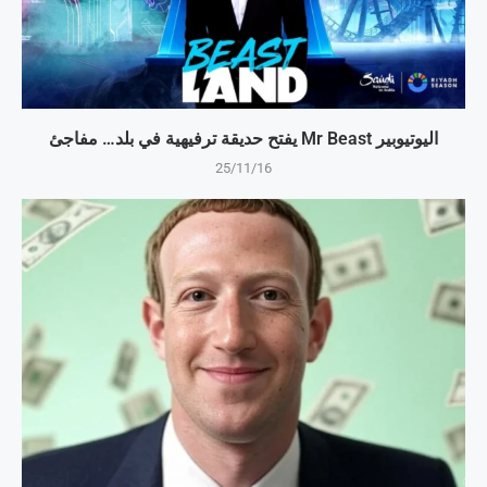
اليوتيوبير Mr Beast يفتح حديقة ترفيهية في بلد… مفاجئ
25/11/16