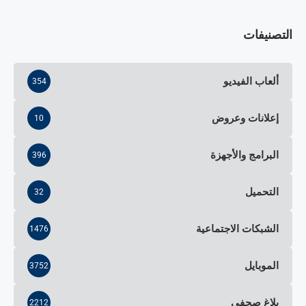
التصنيفات
ألعاب الفيديو
354
إعلانات وعروض
10
البرامج والأجهزة
396
التحميل
32
الشبكات الاجتماعية
1476
الموبايل
3752
بلاغ صحفي
2212