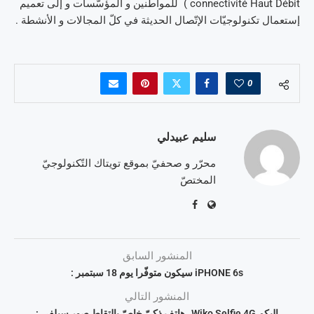
connectivité Haut Débit ) للمواطنين و المؤسّسات و إلى تعميم
إستعمال تكنولوجيّات الإتّصال الحديثة في كلّ المجالات و الأنشطة .
0
سليم عبيدلي
محرّر و صحفيّ بموقع تويتاك التّكنولوجيّ
المختصّ
المنشور السابق
iPHONE 6s سيكون متوفّرا يوم 18 سبتمبر :
المنشور التالي
إليكم Wiko Selfie 4G , هاتف ذكيّ خاصّ بإلتقاط صور سيلفي :