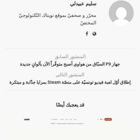
سليم عبيدلي
محرّر و صحفيّ بموقع تويتاك التّكنولوجيّ
المختصّ
المنشور السابق
جهاز P9 السبّاق من هواوي أصبح متوفّراً الآن بألوانٍ جديدة
المنشور التالي
إطلاق أوّل لعبة فيديو تونسيّة على منصّة Steam بمزايا جذّابة و مبتكرة
قد يعجبك أيضًا