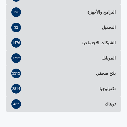
البرامج والأجهزة
396
التحميل
32
الشبكات الاجتماعية
1476
الموبايل
3752
بلاغ صحفي
2212
تكنولوجيا
2814
تويتاك
485