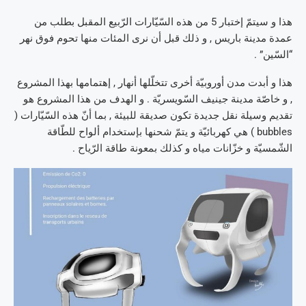
هذا و سيتمّ إختبار 5 من هذه السّيّارات الرّبيع المقبل بطلب من
عمدة مدينة باريس , و ذلك قبل أن نرى المئات منها تحوم فوق نهر
“السّين” .
هذا و أبدت مدن أوروبيّة أخرى تتخلّلها أنهار , إهتمامها بهذا المشروع
, و خاصّة مدينة جينيف السّويسريّة . و الهدف من هذا المشروع هو
تقديم وسيلة نقل جديدة تكون صديقة للبيئة , بما أنّ هذه السّيّارات (
bubbles ) هي كهربائيّة و يتمّ شحنها بإستخدام ألواح للطّاقة
الشّمسيّة و خزّانات مياه و كذلك بمعونة طاقة الرّياح .