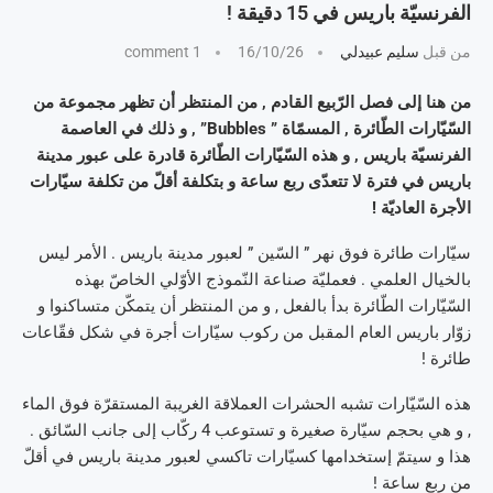
الفرنسيّة باريس في 15 دقيقة !
من قبل
سليم عبيدلي
16/10/26
1 comment
من هنا إلى فصل الرّبيع القادم , من المنتظر أن تظهر مجموعة من
السّيّارات الطّائرة , المسمّاة ” Bubbles” , و ذلك في العاصمة
الفرنسيّة باريس , و هذه السّيّارات الطّائرة قادرة على عبور مدينة
باريس في فترة لا تتعدّى ربع ساعة و بتكلفة أقلّ من تكلفة سيّارات
الأجرة العاديّة !
سيّارات طائرة فوق نهر ” السّين ” لعبور مدينة باريس . الأمر ليس
بالخيال العلمي . فعمليّة صناعة النّموذج الأوّلي الخاصّ بهذه
السّيّارات الطّائرة بدأ بالفعل , و من المنتظر أن يتمكّن متساكنوا و
زوّار باريس العام المقبل من ركوب سيّارات أجرة في شكل فقّاعات
طائرة !
هذه السّيّارات تشبه الحشرات العملاقة الغريبة المستقرّة فوق الماء
, و هي بحجم سيّارة صغيرة و تستوعب 4 ركّاب إلى جانب السّائق .
هذا و سيتمّ إستخدامها كسيّارات تاكسي لعبور مدينة باريس في أقلّ
من ربع ساعة !