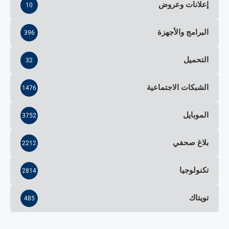
إعلانات وعروض
10
البرامج والأجهزة
396
التحميل
32
الشبكات الاجتماعية
1476
الموبايل
3752
بلاغ صحفي
2212
تكنولوجيا
2814
تويتاك
485