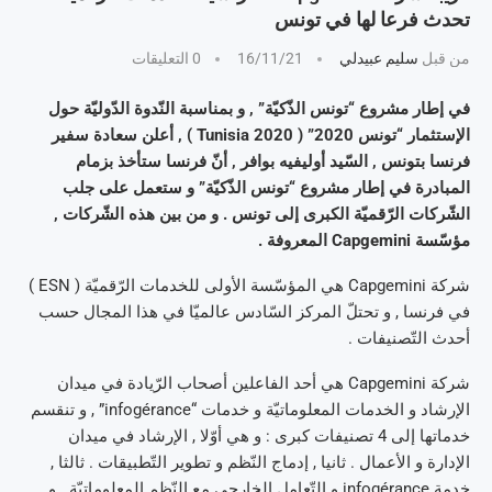
تحدث فرعا لها في تونس
من قبل
سليم عبيدلي
16/11/21
0 التعليقات
في إطار مشروع “تونس الذّكيّة” , و بمناسبة النّدوة الدّوليّة حول
الإستثمار “تونس 2020” ( Tunisia 2020 ) , أعلن سعادة سفير
فرنسا بتونس , السّيد أوليفيه بوافر , أنّ فرنسا ستأخذ بزمام
المبادرة في إطار مشروع “تونس الذّكيّة” و ستعمل على جلب
الشّركات الرّقميّة الكبرى إلى تونس . و من بين هذه الشّركات ,
مؤسّسة Capgemini المعروفة .
شركة Capgemini هي المؤسّسة الأولى للخدمات الرّقميّة ( ESN )
في فرنسا , و تحتلّ المركز السّادس عالميّا في هذا المجال حسب
أحدث التّصنيفات .
شركة Capgemini هي أحد الفاعلين أصحاب الرّيادة في ميدان
الإرشاد و الخدمات المعلوماتيّة و خدمات “infogérance” , و تنقسم
خدماتها إلى 4 تصنيفات كبرى : و هي أوّلا , الإرشاد في ميدان
الإدارة و الأعمال . ثانيا , إدماج النّظم و تطوير التّطبيقات . ثالثا ,
خدمة infogérance و التّعامل الخارجي مع النّظم المعلوماتيّة . و