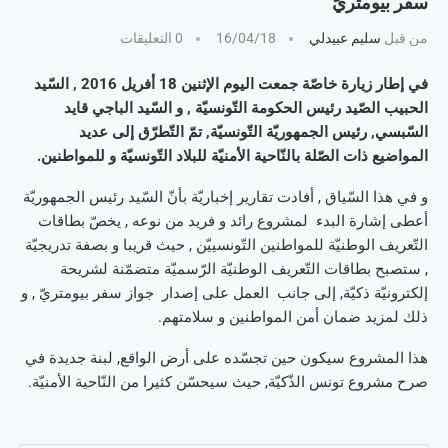
سفر بيومتريّ
من قبل
سليم عبيدلي
16/04/18
0 التعليقات
في إطار زيارة خاصّة جمعت اليوم الإثنين 18 أفريل 2016 , السّيد
الحبيب الصّيد رئيس الحكومة التّونسيّة , و السّيد الباجي قايد
السّبسي, رئيس الجمهوريّة التّونسيّة, تمّ التّطرّق إلى عديد
المواضيع ذات الصّلة بالنّاحية الأمنيّة للبلاد التّونسيّة و للمواطنين.
و في هذا السّياق , أفادت تقارير إخباريّة بأنّ السّيد رئيس الجمهوريّة
أعطى إشارة البدء لمشروع رائد و فريد من نوعه , يخصّ بطاقات
التّعريف الوطنيّة للمواطنين التّونسييّن , حيث قريبا و بصفة تدريجيّة
, ستصبح بطاقات التّعريف الوطنيّة الرّسميّة متضمّنة لشريحة
إلكترونيّة ذكيّة, إلى جانب العمل على إصدار جواز سفر بيومتريّ , و
ذلك لمزيد ضمان أمن المواطنين و سلامتهم.
هذا المشروع سيكون حين تجسّده على أرض الواقع, لبنة جديدة في
صرح مشروع تونس الذّكيّة, حيث سيحسّن كثيرا من النّاحية الأمنيّة.