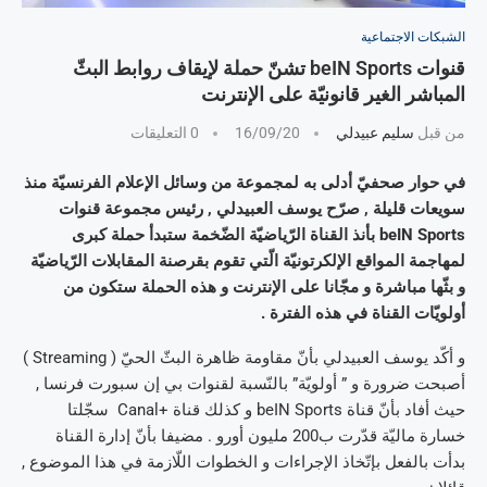
الشبكات الاجتماعية
قنوات beIN Sports تشنّ حملة لإيقاف روابط البثّ
المباشر الغير قانونيّة على الإنترنت
من قبل
سليم عبيدلي
16/09/20
0 التعليقات
في حوار صحفيّ أدلى به لمجموعة من وسائل الإعلام الفرنسيّة منذ
سويعات قليلة , صرّح يوسف العبيدلي , رئيس مجموعة قنوات
beIN Sports بأنذ القناة الرّياضيّة الضّخمة ستبدأ حملة كبرى
لمهاجمة المواقع الإلكرتونيّة الّتي تقوم بقرصنة المقابلات الرّياضيّة
و بثّها مباشرة و مجّانا على الإنترنت و هذه الحملة ستكون من
أولويّات القناة في هذه الفترة .
و أكّد يوسف العبيدلي بأنّ مقاومة ظاهرة البثّ الحيّ ( Streaming )
أصبحت ضرورة و ” أولويّة” بالنّسبة لقنوات بي إن سبورت فرنسا ,
حيث أفاد بأنّ قناة beIN Sports و كذلك قناة +Canal سجّلتا
خسارة ماليّة قدّرت ب200 مليون أورو . مضيفا بأنّ إدارة القناة
بدأت بالفعل بإتّخاذ الإجراءات و الخطوات اللّازمة في هذا الموضوع ,