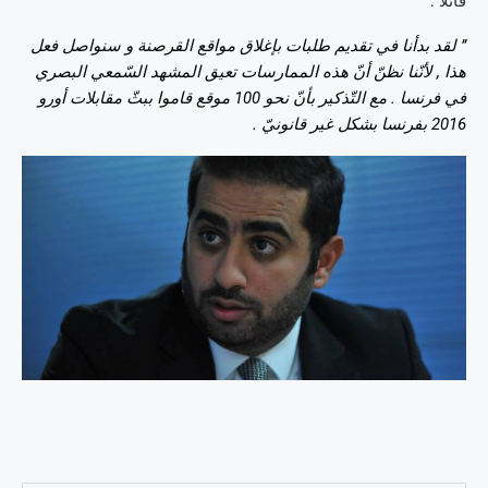
قائلا :
” لقد بدأنا في تقديم طلبات بإغلاق مواقع القرصنة و سنواصل فعل
هذا , لأنّنا نظنّ أنّ هذه الممارسات تعيق المشهد السّمعي البصري
في فرنسا . مع التّذكير بأنّ نحو 100 موقع قاموا ببثّ مقابلات أورو
2016 بفرنسا بشكل غير قانونيّ .