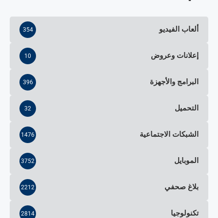
ألعاب الفيديو
354
إعلانات وعروض
10
البرامج والأجهزة
396
التحميل
32
الشبكات الاجتماعية
1476
الموبايل
3752
بلاغ صحفي
2212
تكنولوجيا
2814