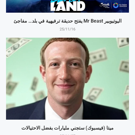
اليوتيوبير Mr Beast يفتح حديقة ترفيهية في بلد… مفاجئ
25/11/16
ميتا (فيسبوك) ستجني مليارات بفضل الاحتيالات