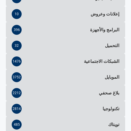
إعلانات وعروض
10
البرامج والأجهزة
396
التحميل
32
الشبكات الاجتماعية
1476
الموبايل
3752
بلاغ صحفي
2212
تكنولوجيا
2814
تويتاك
485