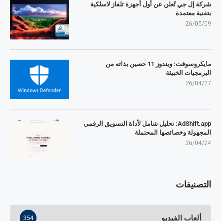
شركة إل جي تُعلن عن أول أجهزة تلفاز لاسلكية
بتقنية معتمدة
26/05/09
مايكروسوفت: ويندوز 11 حصين بذاته من
البرمجيات الخبيثة
26/04/27
AdShift.app: تحليل شامل لأداة التسويق الرقمي
المجهولة وخصائصها المحتملة
26/04/24
التصنيفات
ألعاب الفيديو
354