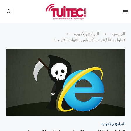
الرئيسية
البرامج والأجهزة
قولوا وداعا لإنترنت إكسبلورر , فنهايته إقتربت !
البرامج والأجهزة