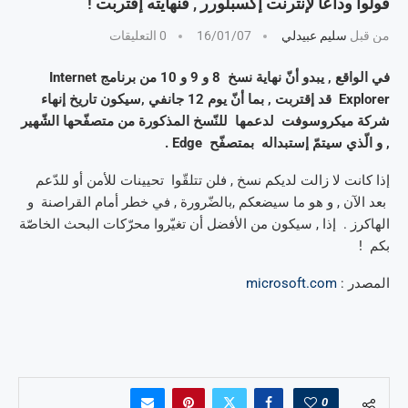
قولوا وداعا لإنترنت إكسبلورر , فنهايته إقتربت !
من قبل
سليم عبيدلي
16/01/07
0 التعليقات
في الواقع , يبدو أنّ نهاية نسخ 8 و 9 و 10 من برنامج Internet
Explorer قد إقتربت , بما أنّ يوم 12 جانفي ,سيكون تاريخ إنهاء
شركة ميكروسوفت لدعمها للنّسخ المذكورة من متصفّحها الشّهير
, و الّذي سيتمّ إستبداله بمتصفّح Edge .
إذا كانت لا زالت لديكم نسخ , فلن تتلقّوا تحيينات للأمن أو للدّعم
بعد الآن , و هو ما سيضعكم ,بالضّرورة , في خطر أمام القراصنة و
الهاكرز . إذا , سيكون من الأفضل أن تغيّروا محرّكات البحث الخاصّة
بكم !
المصدر :
microsoft.com
0