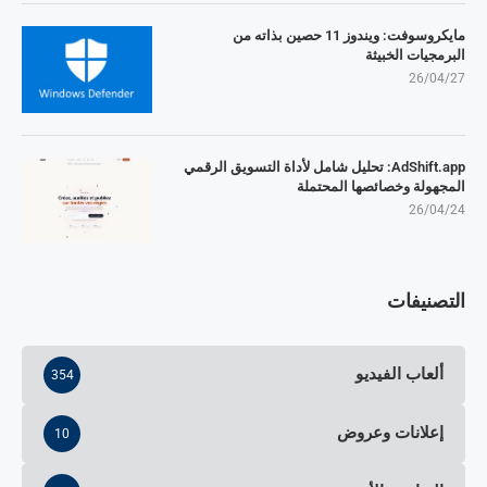
مايكروسوفت: ويندوز 11 حصين بذاته من
البرمجيات الخبيثة
26/04/27
AdShift.app: تحليل شامل لأداة التسويق الرقمي
المجهولة وخصائصها المحتملة
26/04/24
التصنيفات
ألعاب الفيديو
354
إعلانات وعروض
10