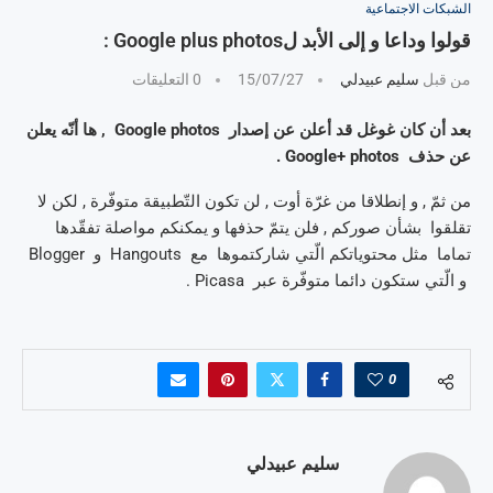
الشبكات الاجتماعية
قولوا وداعا و إلى الأبد لGoogle plus photos :
من قبل
سليم عبيدلي
15/07/27
0 التعليقات
بعد أن كان غوغل قد أعلن عن إصدار Google photos , ها أنّه يعلن
عن حذف Google+ photos .
من ثمّ , و إنطلاقا من غرّة أوت , لن تكون التّطبيقة متوفّرة , لكن لا
تقلقوا بشأن صوركم , فلن يتمّ حذفها و يمكنكم مواصلة تفقّدها
تماما مثل محتوياتكم الّتي شاركتموها مع Hangouts و Blogger
و الّتي ستكون دائما متوفّرة عبر Picasa .
0
سليم عبيدلي