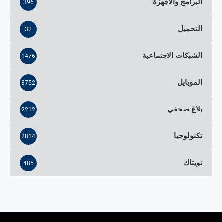
البرامج والأجهزة
396
التحميل
32
الشبكات الاجتماعية
1476
الموبايل
3752
بلاغ صحفي
2212
تكنولوجيا
2814
تويتاك
485