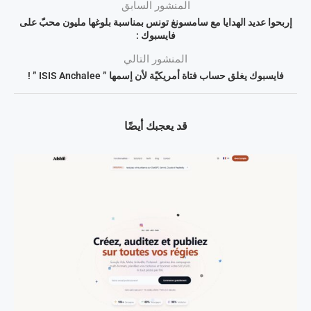
المنشور السابق
إربحوا عديد الهدايا مع سامسونغ تونس بمناسبة بلوغها مليون محبّ على
فايسبوك :
المنشور التالي
فايسبوك يغلق حساب فتاة أمريكيّة لأن إسمها ” ISIS Anchalee ” !
قد يعجبك أيضًا