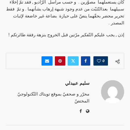
كان يستعملهما مصوّرين . و حسب مراسل الرّاديو , فقد تمّ إخلاء
سبيلهما بعدالتّثبّت من عدم وجود شبهة إرهاب بشأنهما . و تمّ فقط
تحرير محضر بحقّهما ينصّ على حيازة بضاعة غير خاضعة لإثبات
المصدر .
إذن , يجب عليكم التّفكير مرّتين قبل الخروج بنزهة رفقة طائرتكم !
0
سليم عبيدلي
محرّر و صحفيّ بموقع تويتاك التّكنولوجيّ
المختصّ