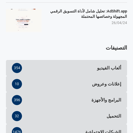
AdShift.app: تحليل شامل لأداة التسويق الرقمي
المجهولة وخصائصها المحتملة
26/04/24
التصنيفات
ألعاب الفيديو
354
إعلانات وعروض
10
البرامج والأجهزة
396
التحميل
32
الشبكات الاجتماعية
1476