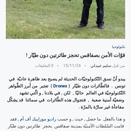
تكنولوجيا
قوّات الأمن بصفاقس تحجز طائرتين دون طيّار !
من قبل
سليم عبيدلي
15/11/24
0 التعليقات
يبدو أنّ نسق التّكنولوجيّات الحديثة لم يصبح بعد ظاهرة عاديّة في
تونس . فالطّائرات دون طيّار (
Drones
) تعتبر من أبرز الظّواهر
التّكنولوجيّة في العالم حاليّا , لكن , في بلادنا , و الّتي تشهد
وضعيّة أمنية صعبة , فتجوال هذه الطّائرات في سمائنا قد يشكّل
مفاجأة غير سارّة بالمرّة .
و هذا بالفعل ما حصل , حيث , و حسب
راديو موزاييك أف أم ,
فقد
قامت السّلطات الأمنيّة بمدينة صفاقس بحجز طائرتين دون طيّار