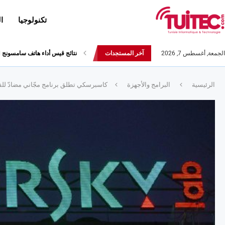
تكنولوجيا
ا
الجمعة, أغسطس 7, 2026
آخر المستجدات
أحدث إصدارات هواوي: هاتف “nova 8 SE” ينطلق رسميا مع أربع...
الرئيسية
البرامج والأجهزة
كاسبرسكي تطلق برنامج مجّاني مضادّ لل