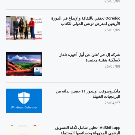
26/05/09
Ooredoo تحتفي بالثقافة والإبداع في الدورة
الأربعين لمعرض تونس الدولي للكتاب
26/05/09
شركة إل جي تُعلن عن أول أجهزة تلفاز
لاسلكية بتقنية معتمدة
26/05/09
مايكروسوفت: ويندوز 11 حصين بذاته من
البرمجيات الخبيثة
26/04/27
AdShift.app: تحليل شامل لأداة التسويق
الرقمي المجهولة وخصائصها المحتملة