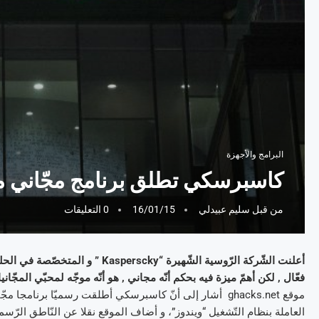
البرامج والأجهزة
كاسبرسكي تطلق برنامج مجّاني م
من قبل
سليم عبيدلي
16/01/15
0 التعليقات
أعلنت الشّركة الرّوسية الشّهيرة “
فعّال , لكن أهمّ ميزة فيه بحكم أنّه مجاني , هو أنّه موجّه لمحبّي المجّا
موقع ghacks.net أشار إلى أنّ كاسبرسكي أطلقت رسميّا برن
العاملة بنظام التّشغيل “ويندوز”، و أضاف الموقع نقلا عن النّاطق الرّس