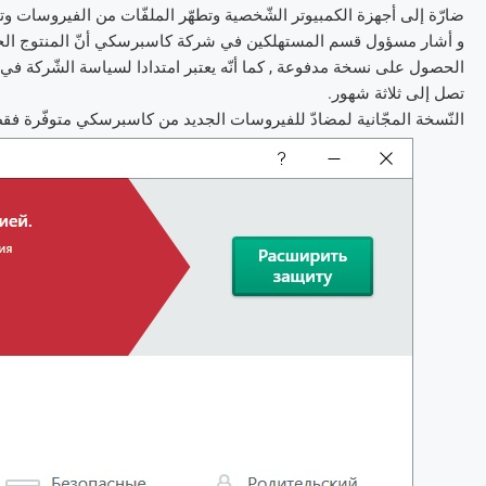
ضارّة إلى أجهزة الكمبيوتر الشّخصية وتطهّر الملفّات من الفيروسات وت
و أشار مسؤول قسم المستهلكين في شركة كاسبرسكي أنّ المنتوج الجدي
الحصول على نسخة مدفوعة , كما أنّه يعتبر امتدادا لسياسة الشّركة في تو
تصل إلى ثلاثة شهور.
النّسخة المجّانية لمضادّ للفيروسات الجديد من كاسبرسكي متوفّرة فق