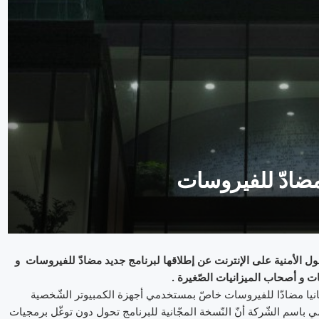
ضادّ للفيروسات
Kasperscky ” و المتخصّصة في الحلول الأمنية على الإنترنت عن إطلاقها لبرنامج جديد مضادّ للفيروسات و
نيات و أصحاب الميزانيات الصّغيرة .
امجا مجّانيا مضادّا للفيروسات خاصّ بمستخدمي أجهزة الكمبيوتر الشّخصية
مي باسم الشّركة أنّ النّسخة المجّانية للبرنامج تحول دون توغّل برمجيات