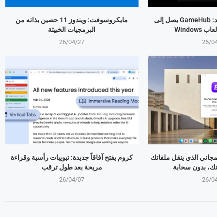
بعد هيمنته على أندرويد: GameHub يصل إلى
مايكروسوفت: ويندوز 11 حصين بذاته من
البرمجيات الخبيثة
26/04/27
26/0
تطبيق المجاني الذي ينقل ملفاتك
كروم يفتح آفاقاً جديدة: تبويبات رأسية وقراءة
تك، بدون سحابة
مريحة بعد طول ترقب
26/04/07
26/0