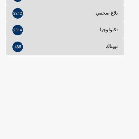
بلاغ صحفي
2212
تكنولوجيا
2814
تويتاك
485