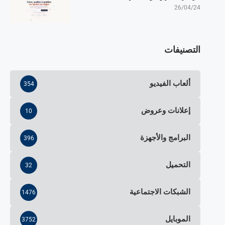
26/04/24
التصنيفات
ألعاب الفيديو
354
إعلانات وعروض
10
البرامج والأجهزة
396
التحميل
32
الشبكات الاجتماعية
1476
الموبايل
3752