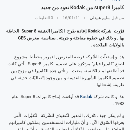
كاميرا super8 من Kodak تعود من جديد
من قبل
سليم عبيدلي
16/01/11
0 التعليقات
قرّرت شركة Kodak إعادة طرح الكاميرا العتيقة Super 8 الخاصّة
بها , و ذلك في خطوة مفاجئة و جريئة , بمناسبة معرض CES
بالولايات المتّحدة .
هذا و إستغلّت الشّركة فرصة المعرض , لتمرير مخطّط مشروع
لصنع “كاميرا فيلم” مرتكزة على تصميم كاميرا Super8 الّتي كانت
قد أطلقتها منذ 50 سنة مضت . و تأتي هذه الكاميرا في مزيج بين
تصميم الكاميرا الشّهيرة القديمة و بين وجود إتّصاليّات حديثة في
طريقة إشتغالها .
هذا و كانت شركة
Kodak
قد أوقفت إنتاج كاميرات Super 8 عام
1982 .
و لم ينكر جيف كلارك , المدير التّنفيذي للشّركة التّغيّرات الّتي
يعرفها السّوق الآن , و أنّ مليارات المستخدمين يملكون كاميراتهم
الخاصّة على هواتفهم الذّكيّة أو لوحاتهم الرّقمية . و أنّ صناعة