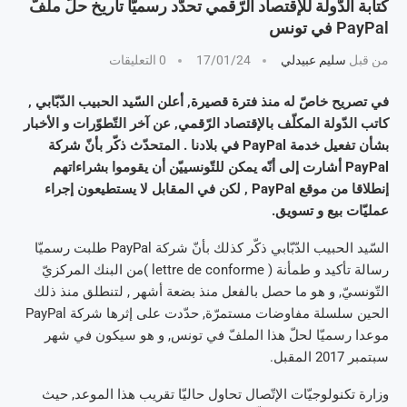
كتابة الدّولة للإقتصاد الرّقمي تحدّد رسميّا تاريخ حلّ ملفّ
PayPal في تونس
من قبل
سليم عبيدلي
17/01/24
0 التعليقات
في تصريح خاصّ له منذ فترة قصيرة, أعلن السّيد الحبيب الدّبّابي ,
كاتب الدّولة المكلّف بالإقتصاد الرّقمي, عن آخر التّطوّرات و الأخبار
بشأن تفعيل خدمة PayPal في بلادنا . المتحدّث ذكّر بأنّ شركة
PayPal أشارت إلى أنّه يمكن للتّونسييّن أن يقوموا بشراءاتهم
إنطلاقا من موقع PayPal , لكن في المقابل لا يستطيعون إجراء
عمليّات بيع و تسويق.
السّيد الحبيب الدّبّابي ذكّر كذلك بأنّ شركة PayPal طلبت رسميّا
رسالة تأكيد و طمأنة ( lettre de conforme )من البنك المركزيّ
التّونسيّ, و هو ما حصل بالفعل منذ بضعة أشهر , لتنطلق منذ ذلك
الحين سلسلة مفاوضات مستمرّة, حدّدت على إثرها شركة PayPal
موعدا رسميّا لحلّ هذا الملفّ في تونس, و هو سيكون في شهر
سبتمبر 2017 المقبل.
وزارة تكنولوجيّات الإتّصال تحاول حاليّا تقريب هذا الموعد, حيث