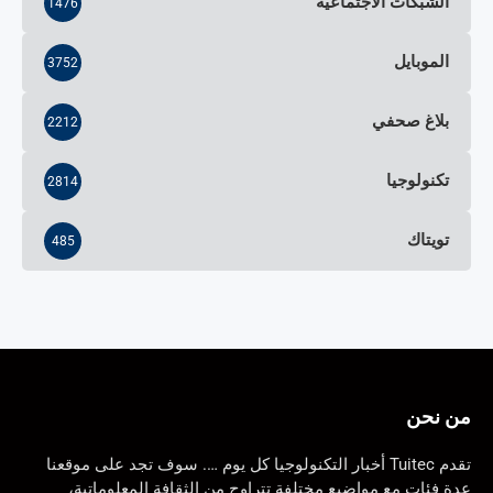
الشبكات الاجتماعية
1476
الموبايل
3752
بلاغ صحفي
2212
تكنولوجيا
2814
تويتاك
485
من نحن
تقدم Tuitec أخبار التكنولوجيا كل يوم …. سوف تجد على موقعنا
عدة فئات مع مواضيع مختلفة تتراوح من الثقافة المعلوماتية،