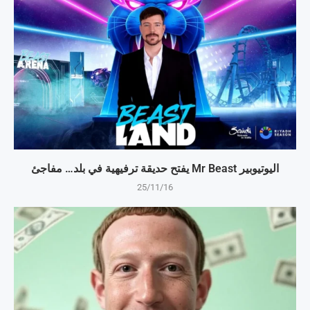
اليوتيوبير Mr Beast يفتح حديقة ترفيهية في بلد… مفاجئ
25/11/16