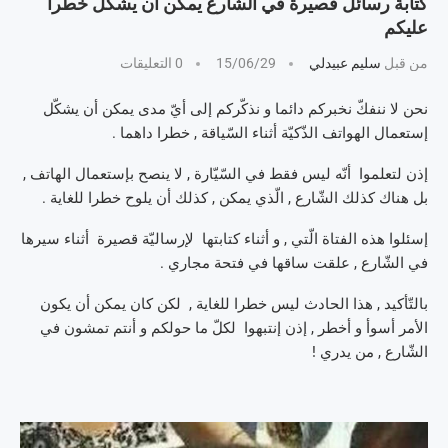
كتابة رسائل قصيرة في الشّارع يمكن أن يشكّل خطرا
عليكم
من قبل
سليم عبيدلي
15/06/29
0 التعليقات
نحن لا ننفكّ نخبركم دائما و نذكّركم إلى أيّ مدى يمكن أن يشكّل
إستعمال الهواتف الذّكيّة أثناء السّياقة , خطرا داهما .
إذن لتعلموا أنّه ليس فقط في السّيّارة , لا ينصح بإستعمال الهاتف ,
بل هناك كذلك الشّارع , الّذي يمكن , كذلك أن يلوح خطرا للغاية .
إسئلوا هذه الفتاة الّتي , و أثناء كتابتها لإرساليّة قصيرة أثناء سيرها
في الشّارع , علقت ساقها في فتحة مجاري .
بالتّأكيد , هذا الحادث ليس خطرا للغاية , لكن كان يمكن أن يكون
الأمر أسوأ و أخطر , إذن إنتبهوا لكلّ ما حولكم و أنتم تمشون في
الشّارع , من يدري !