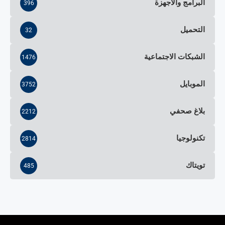
البرامج والأجهزة
396
التحميل
32
الشبكات الاجتماعية
1476
الموبايل
3752
بلاغ صحفي
2212
تكنولوجيا
2814
تويتاك
485