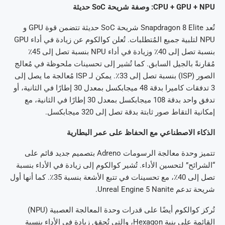
CPU + GPU + NPU: وصفة شريحة SoC حديثة
تُعد Snapdragon 8 Elite شريحة SoC حديثة تتضمن قوة GPU و
NPU لتلبية جميع المُتطلبات. تُعلن كوالكوم عن زيادة في أداء GPU
بنسبة تصل إلى 40٪ وزيادة في أداء NPU بنسبة تصل إلى 45٪
مُقارنةً بالجيل السابق. كما تُشير إلى تحسينات ملحوظة في مُعالج
الصور (ISP) بنسبة تصل إلى 33٪. يمكن لـ ISP مُعالجة ما يصل إلى
3 تدفقات كاميرا بدقة 48 ميجابكسل بمعدل 30 إطارًا في الثانية، أو
تدفق واحد بدقة 108 ميجابكسل بمعدل 30 إطارًا في الثانية، مع
إمكانية التقاط صور ثابتة بدقة تصل إلى 320 ميجابكسل.
الذكاء الاصطناعي مع الحفاظ على عمر البطارية
تتميز وحدة معالجة الرسومات Adreno بتصميم جديد قائم على
“الشرائح” لتحسين الأداء. تُشير كوالكوم إلى زيادة في الأداء بنسبة
تصل إلى 40٪، مع تحسينات في تتبع الأشعة بنسبة 35٪. كما أنها أول
شريحة تدعم Unreal Engine 5 Nanite.
تُركز كوالكوم أيضًا على قدرات وحدة المعالجة العصبية (NPU)
القائمة على بنية Hexagon، والتي تُحقق زيادة في الأداء بنسبة