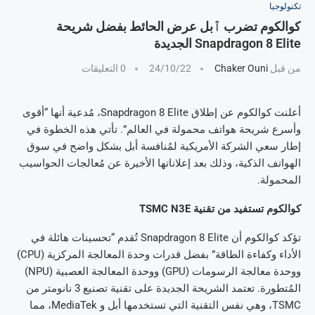
تكنولوجيا
كوالكوم تضرب ٱبل عرض الحائط بفضل شريحة
Snapdragon 8 Elite الجديدة
من قبل
Chaker Ouni
24/10/22
0 التعليقات
أعلنت كوالكوم عن إطلاق Snapdragon 8 Elite، مُدعية أنها “أقوى
وأسرع شريحة هواتف محمولة في العالم”. تأتي هذه الخطوة في
إطار سعي الشركة الأمريكية لمُنافسة أبل بشكل واضح في سوق
الهواتف الذكية، وذلك بعد إعلاناتها الأخيرة عن مُعالجات الحواسيب
المحمولة.
كوالكوم تستفيد من تقنية TSMC N3E
تؤكد كوالكوم أن Snapdragon 8 Elite تُقدم “تحسينات هائلة في
الأداء وكفاءة الطاقة” بفضل قدرات وحدة المعالجة المركزية (CPU)
ووحدة معالجة الرسومات (GPU) ووحدة المعالجة العصبية (NPU)
المُتطورة. تعتمد الشريحة الجديدة على تقنية تصنيع 3 نانومتر من
TSMC، وهي نفس التقنية التي تستخدمها أبل و MediaTek، مما