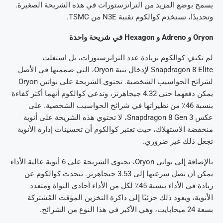
يسمح بوضع المزيد من الترانزستورات في هذه الشريحة الصغيرة.
وتحديدًا، تستخدم كوالكوم تقنية N3E من TSMC.
Oryon و Adreno و Hexagon في شريحة واحدة
لم تكتفِ كوالكوم بزيادة عدد الترانزستورات، بل استغلت
Snapdragon 8 Elite لإدخال بنية Oryon، التي صممتها في الأصل
لشرائح الحواسيب الشخصية. تحتوي الشريحة على نواتين Oryon
يمكن دفعهما حتى 4.32 جيجاهرتز، وتدعي كوالكوم أنهما أكثر كفاءة
بنسبة 46٪ من نظيراتها في شرائح الحواسيب الشخصية. على
عكس Snapdragon 8 Gen 3، لا تحتوي هذه الشريحة على أنوية
منخفضة الاستهلاك، حيث تعتبر كوالكوم أن تحسينات إدارة الأنوية
تجعل ذلك غير ضروري.
بالإضافة إلى نواتي Oryon، تحتوي الشريحة على 6 أنوية عالية الأداء
يمكن أن تصل سرعتها إلى 3.53 جيجاهرتز. تتحدث كوالكوم عن
زيادة في الأداء بنسبة 45٪ لكل من الأداء أحادي النواة ومتعدد
الأنوية، ويعود ذلك جزئيًا إلى ذاكرة التخزين المؤقت المُشتركة
بسعة 24 ميجابايت، وهي الأكبر في هذا النوع من الشرائح.