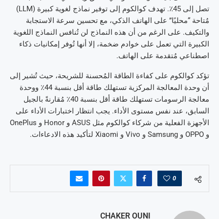
تصل إلى 45٪. تهدف كوالكوم إلى توفير نماذج لغوية كبيرة (LLM)
مُتاحة “محليًا” على الهاتف الذكي، مع تحسين سرعة الاستجابة
والتكيف. على الرغم من أن هذه النماذج لن تُنافس النماذج اللغوية
الكبيرة التي تعمل على خوادم ضخمة، إلا أنها تُوفر إمكانيات ذكاء
اصطناعي مُتقدمة على الهاتف.
تؤكد كوالكوم على كفاءة الطاقة المُحسنة للشريحة، حيث تُشير إلى
أن وحدة المعالجة المركزية تستهلك طاقة أقل بنسبة 44٪ ووحدة
معالجة الرسومات تستهلك طاقة أقل بنسبة 40٪ مُقارنةً بالجيل
السابق، عند نفس مستوى الأداء. يجب انتظار اختبارات الأداء على
الأجهزة الفعلية من شركاء كوالكوم مثل ASUS و Honor و OnePlus
و OPPO و Samsung و Vivo و Xiaomi لتأكيد هذه الادعاءات.
0
CHAKER OUNI