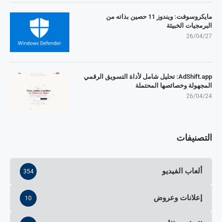
مايكروسوفت: ويندوز 11 حصين بذاته من
البرمجيات الخبيثة
26/04/27
AdShift.app: تحليل شامل لأداة التسويق الرقمي
المجهولة وخصائصها المحتملة
26/04/24
التصنيفات
ألعاب الفيديو
354
إعلانات وعروض
10