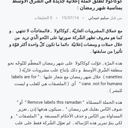
كوكاكولا تطلق حملة إعلانيّة جديدة في الشّرق الأوسط
بمناسبة شهر رمضان :
من قبل
سليم عبيدلي
15/07/14
0 التعليقات
مع عملاق المشروبات الغازيّة , كوكاكولا , فالمفاجآت لا تنتهي . و
كما هو معروف تظهر الشّركة صورتها على النّحو الّذي تريد من
خلال حملات و ومضات إعلانيّة دائما ما تكون كلّ واحدة أكثر قوّة و
تأثيرا من سابقتها .
هذه المرّة , عوّلت كوكاكولا على شهر رمضان المعظّم للتّوجّه نحو
منطقة الشّرق الأوسط و ذلك بإنتاج علب مشروبات غازيّة (
canettes ) خلال شهر رمضان مع شعار عليها : ” labels are for
cans .not for humans ” أي ( الملصقات هي للعلب و ليست
للبشر ) .
هذه الحملة المسمّاة ” Remove labels this ramadan ” أو ”
شوف النّاس بقلبك في رمضان ” , سيكون هدفها إذن , تعزيز
المساواة بين النّاس و حذف الأحكام المسبقة و ” الملصقات ” . و
لكي يتمّ تمرير هذه الرّسالة , لم تعوّل الشّركة فقط على علب