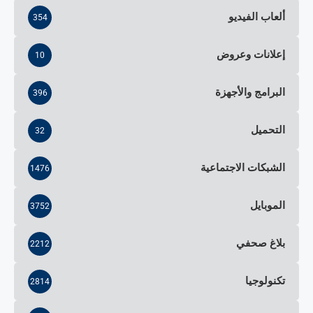
ألعاب الفيديو
354
إعلانات وعروض
10
البرامج والأجهزة
396
التحميل
32
الشبكات الاجتماعية
1476
الموبايل
3752
بلاغ صحفي
2212
تكنولوجيا
2814