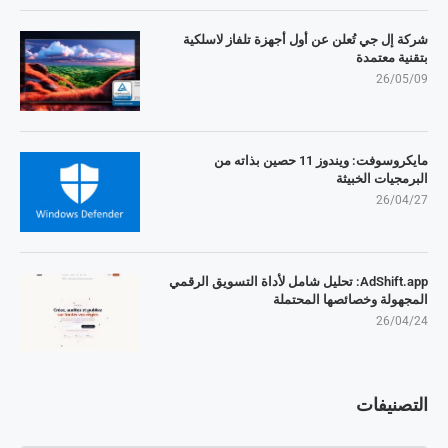
شركة إل جي تُعلن عن أول أجهزة تلفاز لاسلكية
بتقنية معتمدة
26/05/09
مايكروسوفت: ويندوز 11 حصين بذاته من
البرمجيات الخبيثة
26/04/27
AdShift.app: تحليل شامل لأداة التسويق الرقمي
المجهولة وخصائصها المحتملة
26/04/24
التصنيفات