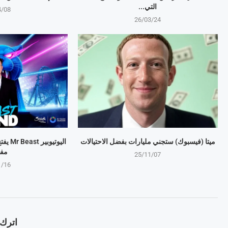
التي...
4/08
26/03/24
ميتا (فيسبوك) ستجني مليارات بفضل الاحتيالات
اليوتي
مف
25/11/07
1/16
اترك ت