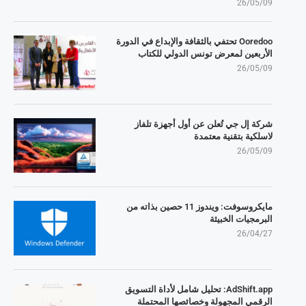
26/05/09
Ooredoo تحتفي بالثقافة والإبداع في الدورة
الأربعين لمعرض تونس الدولي للكتاب
26/05/09
شركة إل جي تُعلن عن أول أجهزة تلفاز
لاسلكية بتقنية معتمدة
26/05/09
مايكروسوفت: ويندوز 11 حصين بذاته من
البرمجيات الخبيثة
26/04/27
AdShift.app: تحليل شامل لأداة التسويق
الرقمي المجهولة وخصائصها المحتملة