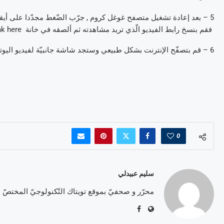
5 – بعد إعادة تشغيل متصفح غوغل كروم , جرّب الضّغط مجدّدا على أيق
فقم بنسخ رابط الفيديو الّذي تريد مشاهدته ثم ألصقه في خانة Paste YouTube Link here .
6 – قم بتصفّح الإنترنت بشكل طبيعي وستجد شاشة جانبيّة لفيديو اليوتيوب .
0
سليم عبيدلي
محرّر و صحفيّ بموقع تويتاك التّكنولوجيّ المختصّ