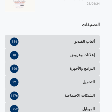
26/04/24
التصنيفات
ألعاب الفيديو
354
إعلانات وعروض
10
البرامج والأجهزة
396
التحميل
32
الشبكات الاجتماعية
1476
الموبايل
3752