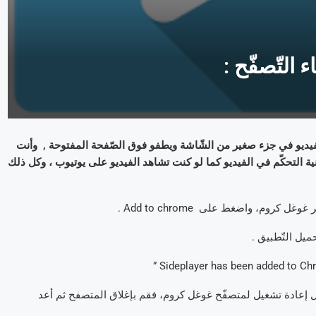
 التّصفّح :
لفيديو في جزء صغير من الشّاشة ويطفو فوق الصّفحة المفتوحة , وأنت
ية التحكّم في الفيديو كما لو كنت تشاهد الفيديو على يوتيوب ، وكل ذلك
وسيخبرك أنه يجب عليك عمل إعادة تشغيل لمتصفّح غوغل كروم، فقم بإغلاق المتصفح ثم أعد