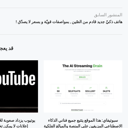
المنشور السابق
هاتف ذكيّ جديد قادم من الصّين , بمواصفات قويّة و بسعر لا يصدّق !
قد يعجب
سبوتيفاي: هذا الموقع يتتبع جميع فناني الذكاء
يوتيوب يزداد صعوبة لل
الاصطناعي المزيفين على المنصة والمبالغ الفلكية
إعلانات لا يمكن تخطيها 