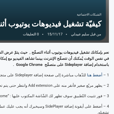
الشبكات الاجتماعية
كيفيّة تشغيل فيديوهات يوتيوب أثناء
من قبل
سليم عبيدلي
15/11/17
0 التعليقات
نعم بإمكانك تشغيل فيديوهات يوتيوب أثناء التصفّح , حيث يتمّ عرض ا
في نفس الوقت يُمكنك أن تتصفّح الإنترنت بينما تشاهد الفيديو مع إمكان
باستخدام إضافة Sideplayer على متصفّح Google Chrome .
1 –
أضغط هنا
للذّهاب مباشرة إلى صفحة إضافة Sideplayer على متجر غوغل كروم، واضغط على Add to chrome .
2 – يظهر مربّع صغير فأنقر منه على Add extension وانتظر حتى يتم تحميل التّطبيق .
3 – فور تثبيت التّطبيق سوف تظهر لك الشّاشة المكتوب عليها : “Sideplayer has been added to Chrome ”
4 – أضغط على أيقونة إضافة SidePlayer 
تشغيله.