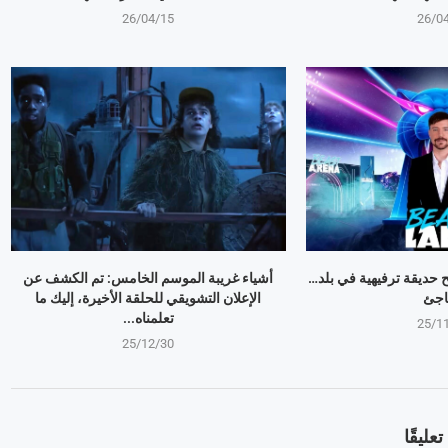
26/04/15
26/0
وبير Mr Beast يفتح حديقة ترفيهية في بلد…
أشياء غريبة الموسم الخامس: تم الكشف عن
اجئ
الإعلان التشويقي للحلقة الأخيرة، إليك ما
تعلمناه...
25/1
25/12/30
عليقًا