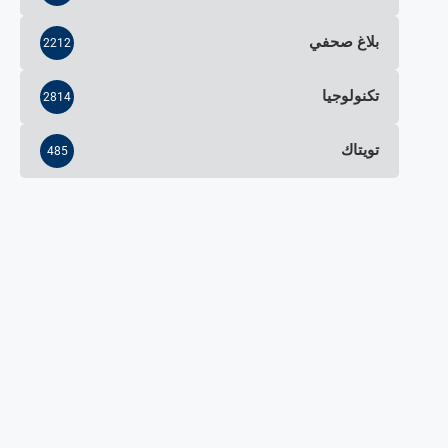
بلاغ صحفي
2212
تكنولوجيا
2814
تويتاك
485