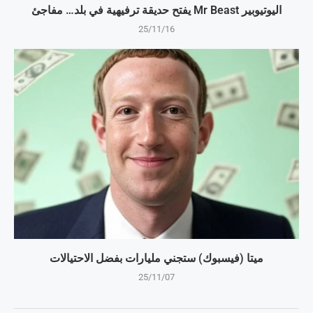
اليوتيوبير Mr Beast يفتح حديقة ترفيهية في بلد… مفاجئ
25/11/16
ميتا (فيسبوك) ستجني مليارات بفضل الاحتيالات
25/11/07