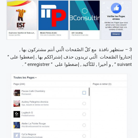
3 – ستظهر نافذة مع كلّ الصّفحات الّتي أنتم مشتركون بها ,
إختاروا الصّفحات الّتي تريدون حذف إشتراككم بها , إضغطوا على ”
suivant ” , و أخيرا , للتّأكيد , إضغطوا على ” enregistrer ” .