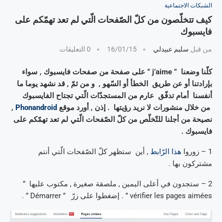
الشبكات الاجتماعية
كيف تتخلّصون من كلّ الصّفحات الّتي لم تعد تهمّكم على
فايسبوك
من قبل
سليم عبيدلي
16/01/15
0 التعليقات
كلّنا وضعنا ” j’aime ” على صفحة من صفحات فايسبوك , سواء
بإرادتنا أو عن طريق الخطأ أو السّهو , و من ثمّ , قد نشهد يوما ما
أنفسنا أمام تدفّق عارم من المستجدّات الّتي تجتاح الفايسبوك
من خلال منشورات لا نريد رؤيتها . إذن , أورد موقع
Phonandroid
,
نصيحة من أجلنا للتّخلّص من كلّ الصّفحات الّتي لم تعد تهمّكم على
فايسبوك .
1 – زوروا
هذا الرّابط
, أين ستظهر كلّ الصّفحات الّتي أنتم
مشتركون بها .
2 – ستجدون في أعلى اليمين , ملصقة صغيرة , مكتوب عليها ”
vérifier les pages aimées ” . إضغطوا على زرّ ” Démarrer ” .