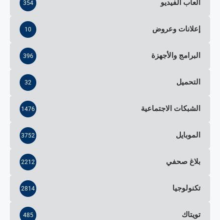
ألعاب الفيديو
354
إعلانات وعروض
10
البرامج والأجهزة
396
التحميل
32
الشبكات الاجتماعية
1476
الموبايل
3752
بلاغ صحفي
2212
تكنولوجيا
2814
تويتاك
485