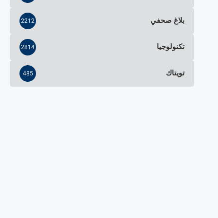
بلاغ صحفي
2212
تكنولوجيا
2814
تويتاك
485