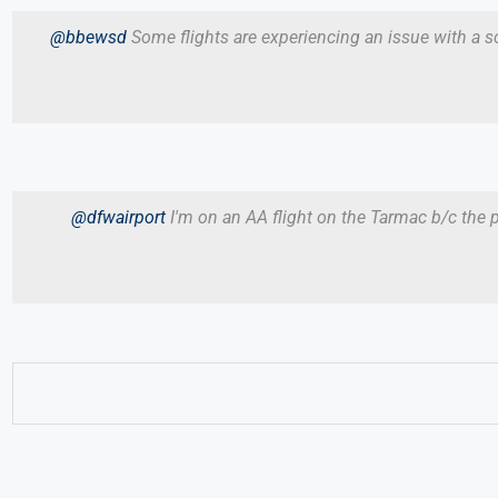
@bbewsd
Some flights are experiencing an issue with a so
@dfwairport
I'm on an AA flight on the Tarmac b/c the pil