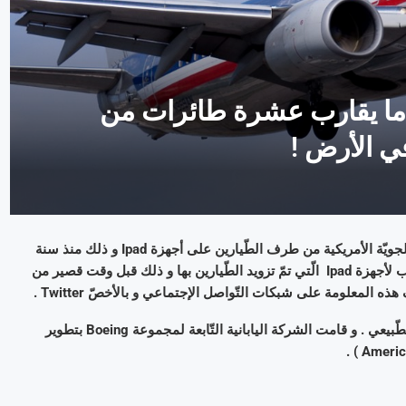
ف ثبّت خطأ برمجي على iPAD ما يقارب عشرة طائرات من
ي الأرض !
يتمّ تنظيم و إعداد مخطّطات و برامج الرّحلات الجويّة لشركة الخطوط الجويّة الأمريكية من طرف الطّيارين على أجهزة Ipad و ذلك منذ سنة
2013 . لكنّ حادثا وقع ليلة الثلاثاء 28 أفريل الماضي , عندما حصل عطب لأجهزة Ipad الّتي تمّ تزويد الطّيارين بها و ذلك قبل وقت قصير من
ذه المعلومة على شبكات التّواصل الإجتماعي و بالأخصّ Twitter .
و منذ أن تمّ إصلاح الخطأ البرمجي , إستأنفت الرّحلات الجويّة سيرها الطّبيعي . و قامت الشركة اليابانية التّابعة لمجموعة Boeing بتطوير