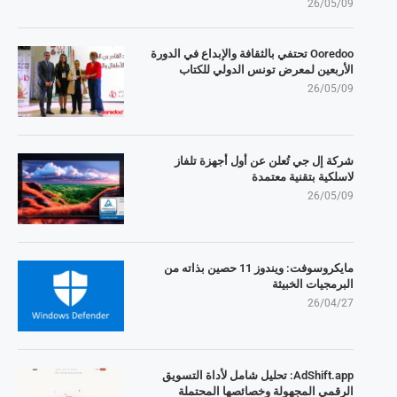
26/05/09
Ooredoo تحتفي بالثقافة والإبداع في الدورة
الأربعين لمعرض تونس الدولي للكتاب
26/05/09
شركة إل جي تُعلن عن أول أجهزة تلفاز
لاسلكية بتقنية معتمدة
26/05/09
مايكروسوفت: ويندوز 11 حصين بذاته من
البرمجيات الخبيثة
26/04/27
AdShift.app: تحليل شامل لأداة التسويق
الرقمي المجهولة وخصائصها المحتملة