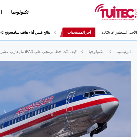
تكنولوجيا
ا
الأحد, أغسطس 9, 2026
آخر المستجدات
أحدث إصدارات هواوي: هاتف “nova 8 SE” ينطلق رسميا مع أربع...
الرئيسية
تكنولوجيا
كيف ثبّت خطأ برمجي على iPAD ما يقارب عشرة طائرات من شركة الخطوط الجوّية الأمريكية في الأرض !