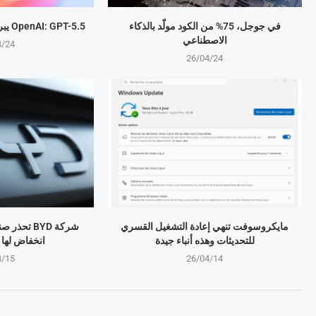
في جوجل، 75% من الكود مولّد بالذكاء
OpenAI: GPT-5.5 يبرمج المهام بذكاء متطور
الاصطناعي
4/24
26/04/24
مايكروسوفت تنهي إعادة التشغيل القسري
شركة BYD تح
للتحديثات وهذه أنباء جيدة
انخفاض لها منذ 4 
4/15
26/04/14