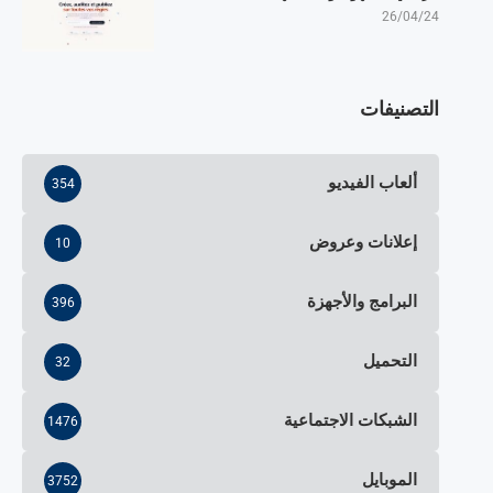
26/04/24
التصنيفات
ألعاب الفيديو
354
إعلانات وعروض
10
البرامج والأجهزة
396
التحميل
32
الشبكات الاجتماعية
1476
الموبايل
3752