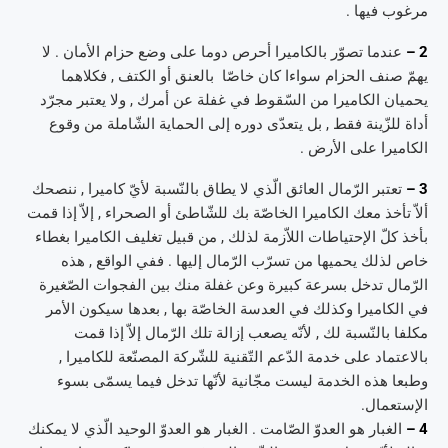
مرغوب فيها .
2 –
عندما تصوّر بالكاميرا أحرص دوما على وضع حزام الأمان . لا
يهمّ صنف الحزام سواءا كان خاصّا بالعنق أو الكتف , فكلاهما
يحميان الكاميرا من السّقوط في غفلة عن أمرك , ولا يعتبر مجرّد
أداة للزّينة فقط , بل يتعدّى دوره إلى الحماية الشّاملة من وقوع
الكاميرا على الأرض .
3 –
تعتبر الرّمال العائق الّذي لا يطاق بالنّسبة لأيّ كاميرا , ننصحك
ألاّ تأخذ معك الكاميرا الخاصّة بك للشّاطئ أو الصحراء , إلاّ إذا قمت
بأخذ كلّ الإحتياطات اللاّزمة لذلك , من قبيل تغليف الكاميرا بغطاء
خاص لذلك يحميها من تسرّب الرّمال إليها . ففي الواقع , هذه
الرّمال تدخل بسرعة كبيرة وعن غفلة منك بين الفجوات الصّغيرة
في الكاميرا وكذلك في العدسة الخاصّة بها , بعدها سيكون الأمر
مكلفا بالنّسبة لك , لأنّه يصعب إزالة تلك الرّمال إلاّ إذا قمت
بالاعتماد على خدمة الدّعم التّقنية للشّركة المصنّعة للكاميرا ,
وطبعا هذه الخدمة ليست مجّانية لأنّها تدخل فيما يسمّى بسوء
الإستعمال.
4 –
الغبار هو العدوّ الصّامت . الغبار هو العدوّ الوحيد الّذي لا يمكنك