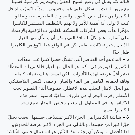
قتاله لأنّه يعمل في وضع الشّبح الخفيّ , بحيث يتراكم شيئا فشيئا
مع مرور الوقت , وبشكل بطيئ غير محسوس . يبدأ بالتّسرّب لداخل
الكاميرا من خلال بعض الثّقوب والفجوات الصّغيرة , خصوصا لو
كنت لا تولي أية أهمية للأمر ولا تهتم بالتّنظيف المستمر للكاميرا .
مؤخّرا بدأت بعض الشّركات المصنّعة للكاميرات الرّقمية بالإعتماد
على أسلوب غلق كلّ المنافذ التي يمكن أن يتسلّل منها الغبار
للدّاخل , عبر تقنيّات خاصّة , لكن في الواقع هذا النّوع من الكاميرا
قليل جدّا .
5 –
الماء هو أحد العناصر الّتي تشكّل خطرا كبيرا على معدّات
التّصوير الفوتوغرافي . كما هو الحال مع الغبار فالكاميرات المغطّاة
تعتبر أقلّ عرضة لهذه التّأثيرات , لكن ليست هناك ضمانة كاملة
وتامّة لحماية الكاميرا من الماء والغبار . و يبقى الكيس البلاستيكي
هو الحلّ الأمثل لتجنّب هذه الأخطار , خصوصا أثناء التّصوير تحت
الأمطار , قرب البحر أو في ظروف مناخيّة قاسية . سعر هذه
الأكياس هو في المتناول بل ويعتبر رخيص بالمقارنة مع سعر
الكاميرا نفسها.
6 –
شاشة الكاميرا هي الجزء الأكثر تمثيلا في جسمها , بحيث يحتلّ
حيّزا كبيرا من حجمها , وبالتّالي هي الجزء الأكثر عرضة للخدوش,
لذا فأفضل ما يمكن أن يجنّبنا هذا التّأثير هو استعمال حامي الشّاشة