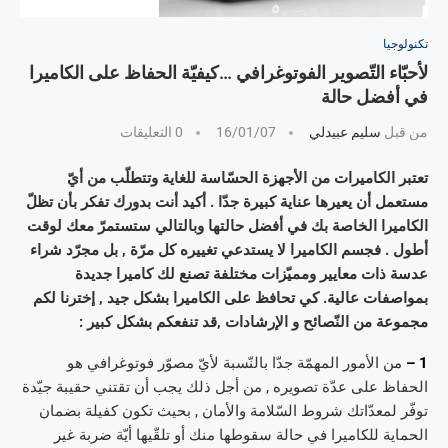
تكنولوجيا
لأحبّاء التّصوير الفوتوغرافي …كيفيّة الحفاظ على الكاميرا
في أفضل حالة
من قبل
سليم عبيدلي
16/01/07
0 التعليقات
تعتبر الكاميرات من الأجهزة الحسّاسة للغاية وتتطلّب من أيّ
مستعمل أن يعيرها عناية كبيرة جدّا . أكيد أنت بدورك تفكر بأن تظلّ
الكاميرا الخاصة بك في أفضل حالتها وبالتالي ستستمرّ معك لوقت
أطول . فجسم الكاميرا لا يستدعي تغييره كل مرّة , بل مجرّد شراء
عدسة ذات معايير ومميّزات مختلفة تصنع لك كاميرا جديدة
بمواصفات عالية. كي تحافظ على الكاميرا بشكل جيد , إخترنا لكم
مجموعة من النّصائح و الإرشادات ,قد تنفعكم بشكل كبير :
1 –
من الأمور المهمّة جدّا بالنّسبة لأيّ مصوّر فوتوغرافي هو
الحفاظ على عدّة تصويره , من أجل ذلك يجب أن تقتني حقيبة جيّدة
توفّر لمعدّاتك شروط السّلامة والأمان , بحيث تكون كفيلة بضمان
الحماية للكاميرا في حالة سقوطها منك أو تلقّيها أيّة ضربة غير