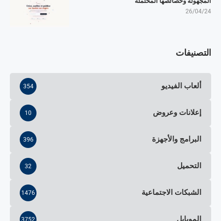
المجهولة وخصائصها المحتملة
26/04/24
التصنيفات
ألعاب الفيديو
354
إعلانات وعروض
10
البرامج والأجهزة
396
التحميل
32
الشبكات الاجتماعية
1476
الموبايل
3752