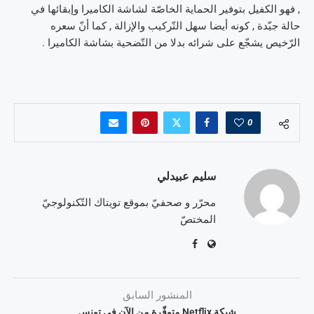
, فهو الكفيل بتوفير الحماية الخاصّة لشاشة الكاميرا وإبقائها في
حالة جيّدة , كونه أيضا سهل التّركيب والإزالة , كما أنّ سعره
الرّخيص يشجّع على شرائه بدلا من التّضحية بشاشة الكاميرا .
0
سليم عبيدلي
محرّر و صحفيّ بموقع تويتاك التّكنولوجيّ
المختصّ
المنشور السابق
شبكة Netflix متوفّرة من الآن في تونس