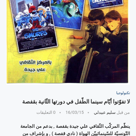
تكنولوجيا
لا تفوّتوا أيّام سينما الطّفل في دورتها الثّانية بقفصة
من قبل
سليم عبيدلي
16/03/15
0 التعليقات
ينظّم المركّب الثّقافي علي جيدة بقفصة , بدعم من الجامعة
التّونسيّة للسّينمائييّن الهواة ( نادي قفصة ) , و بإشراف من