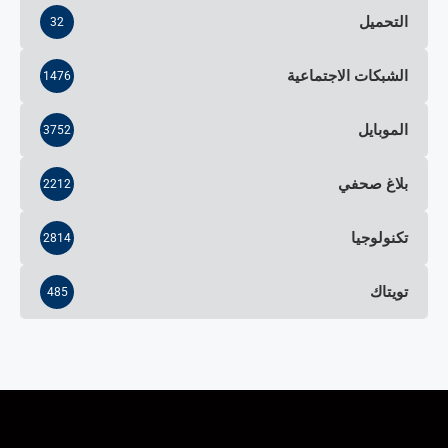
التحميل
32
الشبكات الاجتماعية
1476
الموبايل
3752
بلاغ صحفي
2212
تكنولوجيا
2814
تويتاك
485