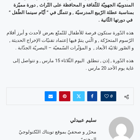
المندوبيّة الجهويّة للثّفافة و المحافظة على التّراث , دورة مميّزة
بمناسبة عطلة الرّبيع المدرسيّة , و تتمثّل في ” أيّام سينما الطّفل ”
في دورتها الثّانية .
هذه الدّورة ستكون فرصة للأطفال للتّمتّع بعرض لأحدث و أبرز أفلام
الرّسوم المتحرّكة , و الّتي يتمّ فيها إعتماد تقنيّات الإخراج الحديثة ,
و الصّور ثلاثيّة الأبعاد , و المؤثّرات السّمعيّة – البصريّة الجذّابة .
هذه الدّورة , إذن , تنطلق اليوم الثّلاثاء 15 مارس , و تتواصل إلى
غاية يوم الأحد 20 مارس .
0
سليم عبيدلي
محرّر و صحفيّ بموقع تويتاك التّكنولوجيّ
المختصّ