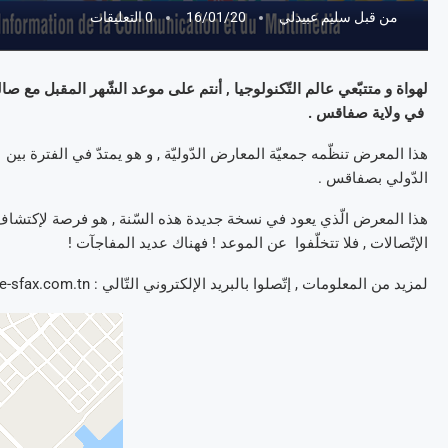
من قبل
سليم عبيدلي
16/01/20
0 التعليقات
في ولاية صفاقس .
الدّولي بصفاقس .
هذا المعرض الّذي يعود في نسخة جديدة هذه السّنة , هو فرصة لإكتشاف آخ
الإتّصالات , فلا تتخلّفوا عن الموعد ! فهناك عديد المفاجآت !
لمزيد من المعلومات , إتّصلوا بالبريد الإلكتروني التّالي : contact@foire-sfax.com.tn , أو زوروا