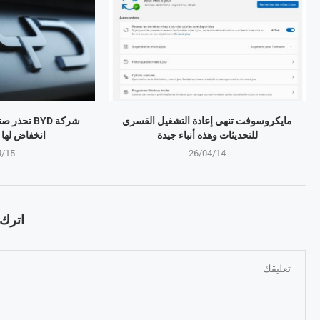
مايكروسوفت تنهي إعادة التشغيل القسري
شركة BYD تح
للتحديثات وهذه أنباء جيدة
انخفاض لها منذ 4 
4/15
26/04/14
اترك ت