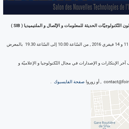
لهواة و متتبّعي عالم التّكنولوجيا , أنتم على موعد الشّهر المقبل مع صالون التّكنولوجيّات الحديثة للمعلومات و الإتّصال و الملتيميديا ( SIB )
هذا المعرض تنظّمه جمعيّة المعارض الدّوليّة , و هو يمتدّ في الفترة بين 11 و 14 فيفري 2016 , من السّاعة 10.00 إلى السّاعة 19.30 بالمعرض
ر الإبتكارات و الإصدارات في مجال التّكنولوجيا و الإعلاميّة و
صفحة الفايسبوك
.