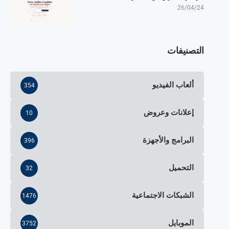
26/04/24
التصنيفات
ألعاب الفيديو
354
إعلانات وعروض
10
البرامج والأجهزة
396
التحميل
32
الشبكات الاجتماعية
1476
الموبايل
3752