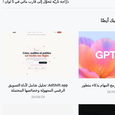
درّاجة ناريّة تتحوّل إلى قارب مائي في 5 ثوان !
ك أيضًا
AdShift.app: تحليل شامل لأداة التسويق
الرقمي المجهولة وخصائصها المحتملة
26/0
26/04/24