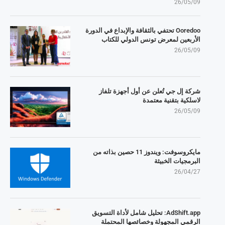
26/05/09
Ooredoo تحتفي بالثقافة والإبداع في الدورة
الأربعين لمعرض تونس الدولي للكتاب
26/05/09
شركة إل جي تُعلن عن أول أجهزة تلفاز
لاسلكية بتقنية معتمدة
26/05/09
مايكروسوفت: ويندوز 11 حصين بذاته من
البرمجيات الخبيثة
26/04/27
AdShift.app: تحليل شامل لأداة التسويق
الرقمي المجهولة وخصائصها المحتملة