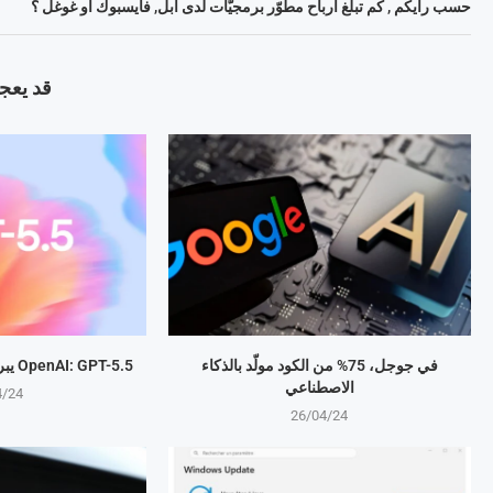
حسب رأيكم , كم تبلغ أرباح مطوّر برمجيّات لدى آبل, فايسبوك أو غوغل ؟
قد يعجب
في جوجل، 75% من الكود مولّد بالذكاء
OpenAI: GPT-5.5 يبرمج المهام بذكاء متطور
الاصطناعي
4/24
26/04/24