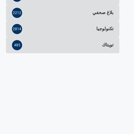
بلاغ صحفي
2212
تكنولوجيا
2814
تويتاك
485