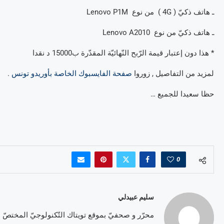
ـ هاتف ذكيّ ( 4G ) من نوع Lenovo P1M
ـ هاتف ذكيّ من نوع Lenovo A2010
* هذا دون إعتبار قيمة الرّبح النّهائيّة المقدّرة ب15000 د نقدا
لمزيد من التفاصيل , زوروا
صفحة الفايسبوك الخاصة بأوريدو تونس
.
حظا سعيدا للجميع …
0
سليم عبيدلي
محرّر و صحفيّ بموقع تويتاك التّكنولوجيّ المختصّ