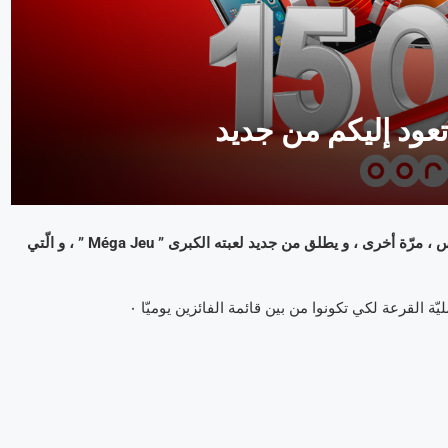
مثلما وعد مستعمليه الأوفياء ، يعود مشغّل الإتّصالات المميّز أوريدو تونس ، مرّة أخرى ، و يطلق من جديد لعبته الكبرى ” Méga Jeu ” ، و الّتي