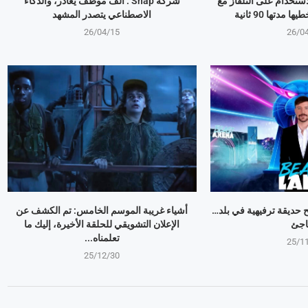
استخدام على التلفاز مع
شركة Snap : ألف موظف يغادر، والذكاء
مدتها 90 ثانية
الاصطناعي يتصدر المشهد
26/04/15
26/0
وبير Mr Beast يفتح حديقة ترفيهية في بلد…
أشياء غريبة الموسم الخامس: تم الكشف عن
اجئ
الإعلان التشويقي للحلقة الأخيرة، إليك ما
تعلمناه...
25/1
25/12/30