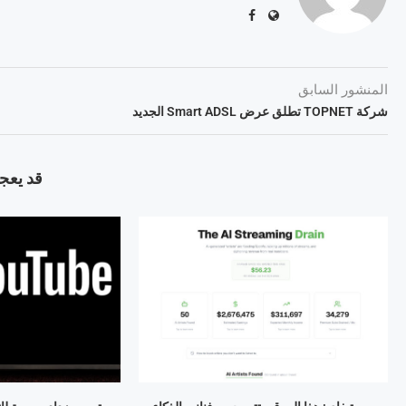
المنشور السابق
شركة TOPNET تطلق عرض Smart ADSL الجديد
قد يعجب