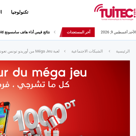
تكنولوجيا
ا
الأحد, أغسطس 9, 2026
آخر المستجدات
أحدث إصدارات هواوي: هاتف “nova 8 SE” ينطلق رسميا مع أربع...
نتائج قيس أداء هاتف سامسونج Galaxy Fold لا تثير الإعجاب
الرئيسية
الشبكات الاجتماعية
لعبة Méga Jeu من أوريدو تونس تعود إليكم من جديد