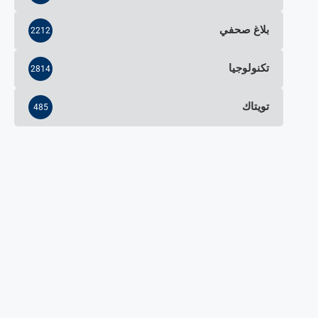
بلاغ صحفي
2212
تكنولوجيا
2814
تويتاك
485