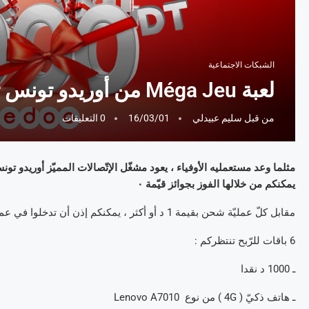
الشبكات الاجتماعية
لعبة Méga Jeu من أوريدو تونس تعود إليكم من جديد
من قبل
سليم عبيدلي
16/03/01
0 التعليقات
يمكنكم من خلالها الفوز بجوائز قيّمة ٠
مقابل كلّ عمليّة شحن بقيمة 1 د أو أكثر ، يمكنكم إذن أن تدخلوا في عمليّة القرعة لكي تكونوا من بين قائمة الفائزين يوميّا ٠
6 باقات للرّبح تنتظركم :
ـ 1000 د نقدا
ـ هاتف ذكيّ ( 4G ) من نوع Lenovo A7010