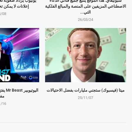
سبوتيفاي: هذا الموقع يتتبع جميع فناني الذكاء
يوتيوب يزداد صعوبة لل
الاصطناعي المزيفين على المنصة والمبالغ الفلكية
إعلانات لا يمكن تخطيها 
التي...
4/08
26/03/24
ميتا (فيسبوك) ستجني مليارات بفضل الاحتيالات
اليوتي
مف
25/11/07
1/16