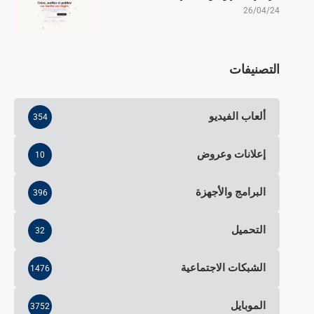
26/04/24
التصنيفات
ألعاب الفيديو
354
إعلانات وعروض
10
البرامج والأجهزة
396
التحميل
32
الشبكات الاجتماعية
1476
الموبايل
3752