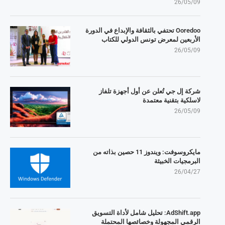
26/05/09
Ooredoo تحتفي بالثقافة والإبداع في الدورة
الأربعين لمعرض تونس الدولي للكتاب
26/05/09
شركة إل جي تُعلن عن أول أجهزة تلفاز
لاسلكية بتقنية معتمدة
26/05/09
مايكروسوفت: ويندوز 11 حصين بذاته من
البرمجيات الخبيثة
26/04/27
AdShift.app: تحليل شامل لأداة التسويق
الرقمي المجهولة وخصائصها المحتملة