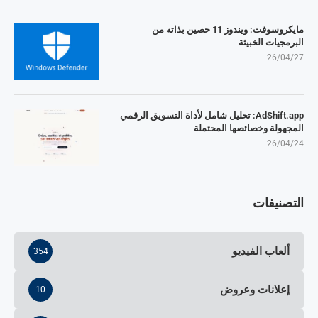
مايكروسوفت: ويندوز 11 حصين بذاته من
البرمجيات الخبيثة
26/04/27
AdShift.app: تحليل شامل لأداة التسويق الرقمي
المجهولة وخصائصها المحتملة
26/04/24
التصنيفات
ألعاب الفيديو
354
إعلانات وعروض
10