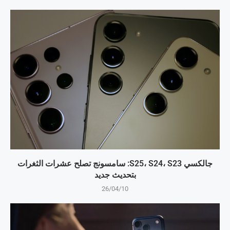
جالكسي S25، S24، S23: سامسونج تصلح عشرات الثغرات
بتحديث جديد
26/04/10