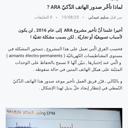
لماذا تأخّر صدور الهاتف الذّكيّ ARA ?
من قبل
سليم عبيدلي
15/08/25
0 التعليقات
أخيرا علمنا أنّ تأخير مشروع ARA إلى عام 2016 , لن يكون
لأسباب تسويقيّة أو تجاريّة , لكن بسبب مشكلة تقنيّة !
فحسب الفرق الّتي تعمل على هذا المشروع , تتمحور المشكلة في
مستوى المغناطيسات الكهربائيّة ( aimants électro-permanents )
و الّتي عند إختبارها , تبيّن أنّها لا تسمح بالحفاظ على الوحدات
المثبّتة على هيكل الهاتف المتين في حالة سقوطه .
و بالتّالي , قرّر فريق العمل تأخير موعد صدور هذا الهاتف الذّكيّ
النّمطي في إنتظار إيجاد حلّ بديل لهذا الإشكال .