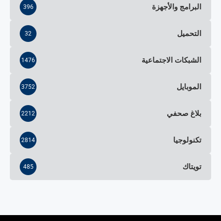
البرامج والأجهزة
396
التحميل
32
الشبكات الاجتماعية
1476
الموبايل
3752
بلاغ صحفي
2212
تكنولوجيا
2814
تويتاك
485