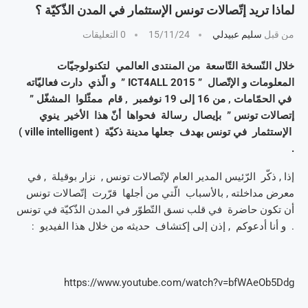
لماذا تريد إتّصالات تونس الإستثمار في المدن الذّكيّة ؟
من قبل
سليم عبيدلي
15/11/24
0 التعليقات
خلال النّسخة التّاسعة من المنتدى العالمي لتكنولوجيّات
المعلومات و الإتّصال ” ICT4ALL 2015 ” و الّذي دارت فعاليّاته
في الحمّامات , من 16 إلى 19 نوفمبر , قام ممثّلوا المشغّل ”
إتصالات تونس ” بإيصال رسالة فحواها أنّ هذا الأخير ينوي
الإستثمار في تونس بهدف جعلها مدينة ذكيّة ( ville intelligent )
.
إذا , ذكّر الرّئيس المدير العام لإتّصالات تونس , نزار بوقيلة , في
معرض مداخلته , بالأسباب الّتي من أجلها قرّرت إتّصالات تونس
أن تكون حاضرة في قلب نسق التّطوّر في المدن الذّكيّة في تونس
. و أنا أدعوكم , إذن إلى إكتشاف حديثه من خلال هذا الفيديو :
https://www.youtube.com/watch?v=bfWAeOb5Ddg