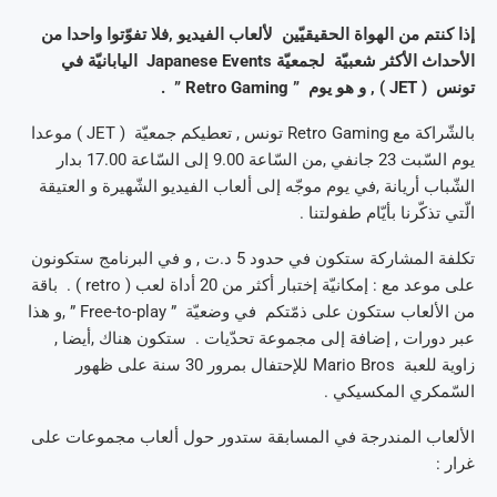
إذا كنتم من الهواة الحقيقيّين لألعاب الفيديو ,فلا تفوّتوا واحدا من
الأحداث الأكثر شعبيّة لجمعيّة Japanese Events اليابانيّة في
تونس ( JET ) , و هو يوم ” Retro Gaming ” .
بالشّراكة مع Retro Gaming تونس , تعطيكم جمعيّة ( JET ) موعدا
يوم السّبت 23 جانفي ,من السّاعة 9.00 إلى السّاعة 17.00 بدار
الشّباب أريانة ,في يوم موجّه إلى ألعاب الفيديو الشّهيرة و العتيقة
الّتي تذكّرنا بأيّام طفولتنا .
تكلفة المشاركة ستكون في حدود 5 د.ت , و في البرنامج ستكونون
على موعد مع : إمكانيّة إختبار أكثر من 20 أداة لعب ( retro ) . باقة
من الألعاب ستكون على ذمّتكم في وضعيّة ” Free-to-play ” ,و هذا
عبر دورات , إضافة إلى مجموعة تحدّيات . ستكون هناك ,أيضا ,
زاوية للعبة Mario Bros للإحتفال بمرور 30 سنة على ظهور
السّمكري المكسيكي .
الألعاب المندرجة في المسابقة ستدور حول ألعاب مجموعات على
غرار :