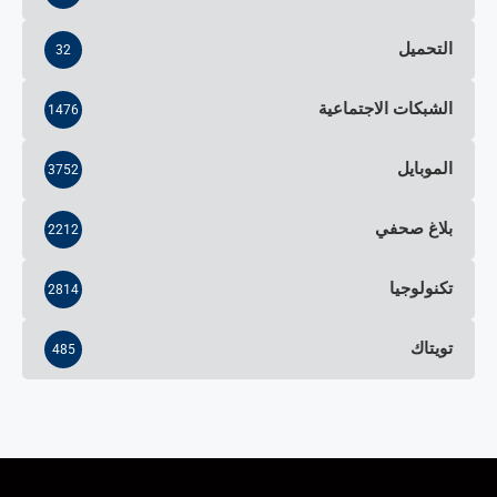
التحميل
32
الشبكات الاجتماعية
1476
الموبايل
3752
بلاغ صحفي
2212
تكنولوجيا
2814
تويتاك
485