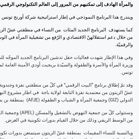
و
المرأة
الهادف
إلى
تمكنيهم
من
المرور
إلى
العالم
التكنولوجي
الرقمي
ويندرج
هذا
البرنامج
النموذجي
في
إطار
استراتيجية
شركة
أورنج
تونس
ا
كما
يستهدف
البرنامج
الجديد
المئات
من
النساء
في
منطقتي
عشّ
الز
من
خلال
دعم
استقلالهنّ
الاقتصادي
و
الرّفع
من
تشغيلية
المرأة
في
الو
والرقميّة
.
وفي
هذا
الإطار
شهدت
فعاليات
حفل
تدشين
البرنامج
الجديد
الموجّه
للم
وزيرة
المرأة
والأسرة
والطفولة
والسيّدة
بريجيت
أودي
الأمينة
العامة
لم
تونس
.
وقد
تمّ
إطلاق
برنامج
“
البيت
الرقمي
”
في
كلّ
من
منطقتي
نفزة
وجندوبة
عشّ
الزيتون
من
معتمدية
نفزة
التابعة
لولاية
باجة
في
اطار
مشروع
الن
الدولي
(
GIZ
)
وجمعية
المرأة
و
الشباب
و
الطفولة
(
AFJE
)
بمنطقة
بن
بش
وستتولى
كلّ
من
جمعية
النهوض
بالتشغيل
والمسكن
(
APEL
)
وجمعية
ال
من
الوسط
الريفي
وذلك
من
خلال
القيام
بدورات
تكوينية
في
الغرض
.
وبالنسبة
للنساء
المقيمات
بمنطقة
عشّ
الزيتون
سيتمتعن
بدورات
تكوي