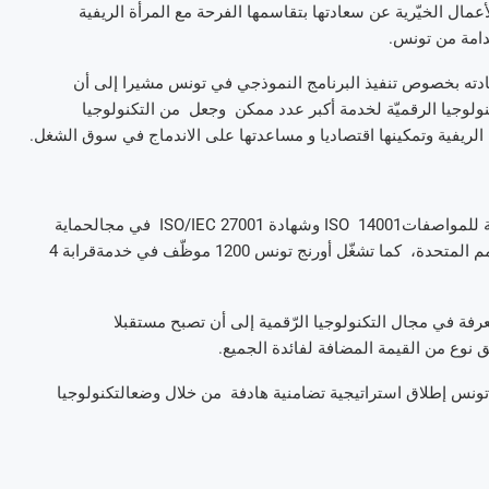
أعمال
الخيّرية
عن
سعادتها
بتقاسمها
الفرحة
مع
المرأة
الريفية
امة
من
تونس
.
دته
بخصوص
تنفيذ
البرنامج
النموذجي
في
تونس
مشيرا
إلى
أن
نولوجيا
الرقميّة
لخدمة
أكبر
عدد
ممكن
وجعل
من
التكنولوجيا
الريفية
وتمكينها
اقتصاديا
و
مساعدتها
على
الاندماج
في
سوق
الشغل
.
للمواصفات
14001
ISO
وشهادة
ISO/IEC 27001
في
مجال
حماية
مم
المتحدة،
كما
تشغّل
أورنج
تونس
1200
موظّف
في
خدمة
قرابة
4
عرفة
في
مجال
التكنولوجيا
الرّقمية
إلى
أن
تصبح
مستقبلا
ق
نوع
من
القيمة
المضافة
لفائدة
الجميع
.
تونس
إطلاق
استراتيجية
تضامنية
هادفة
من
خلال
وضع
التكنولوجيا