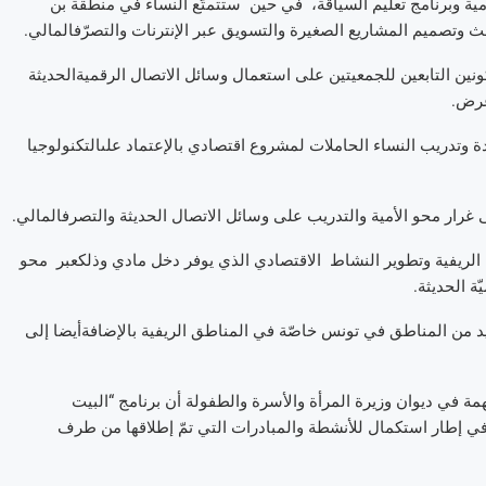
مية
وبرنامج
تعليم
السياقة،
في
حين
ستتمتّع
النساء
في
منطقة
بن
حث
وتصميم
المشاريع
الصغيرة
والتسويق
عبر
الإنترنات
والتصرّف
المالي
.
ونين
التابعين
للجمعيتين
على
استعمال
وسائل
الاتصال
الرقمية
الحديثة
رض
.
ة
وتدريب
النساء
الحاملات
لمشروع
اقتصادي
بالإعتماد
على
التكنولوجيا
غرار
محو
الأمية
والتدريب
على
وسائل
الاتصال
الحديثة
والتصرف
المالي
.
الريفية
وتطوير
النشاط
الاقتصادي
الذي
يوفر
دخل
مادي
وذلك
عبر
محو
ّة
الحديثة
.
د
من
المناطق
في
تونس
خاصّة
في
المناطق
الريفية
بالإضافة
أيضا
إلى
مة
في
ديوان
وزيرة
المرأة
والأسرة
والطفولة
أن
برنامج
“
البيت
ي
إطار
استكمال
للأنشطة
والمبادرات
التي
تمّ
إطلاقها
من
طرف