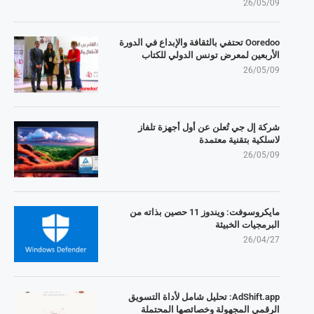
26/05/09
Ooredoo تحتفي بالثقافة والإبداع في الدورة
الأربعين لمعرض تونس الدولي للكتاب
26/05/09
شركة إل جي تُعلن عن أول أجهزة تلفاز
لاسلكية بتقنية معتمدة
26/05/09
مايكروسوفت: ويندوز 11 حصين بذاته من
البرمجيات الخبيثة
26/04/27
AdShift.app: تحليل شامل لأداة التسويق
الرقمي المجهولة وخصائصها المحتملة