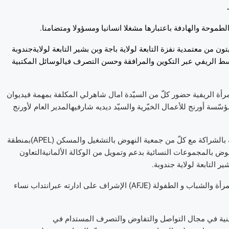
.
لطموحة
والهادفة
باعتبارها
مشغلا
انسانيا
ومسؤولا
ومتضامنا
.
يتون
من
معتمدية
نفزة
التابعة
لولاية
باجة
وبن
بشير
التابعة
لولاية
جندوبة
سط
الريفي
عبر
التكوين
والمرافقة
وحسن
التصرف
في
الوسائل
المكتبية
رأة
الريفية
حضور
كلّ
من
السيّدة
امال
شاهرلي
المكلفة
بمهمة
في
ديوان
ؤسّسة
أورنج
للأعمال
الخيّرية
و
السيّد
ديديه
شارفيه
المدير
العام
لأورنج
بالشراكة
مع
كلّ
من
جمعية
النهوض
بالتشغيل
والمسكن
(
APEL
)
بمنطقة
هوض
بالمجموعات
النسائية
بدعم
وتمويل
من
الوكالة
الألمانية
التعاون
ير
التابعة
لولاية
جندوبة
.
مرأة
والشباب
و
الطفولة
(
AFJE
)
الإشراف
على
ادارته
عبر
انتداب
نساء
نية
في
مجال
التواصل
والتفاوض
والتصرف
المستدام
في