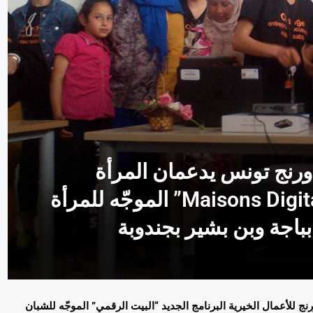
ورنج تونس يدعمان المرأة
ويطلقان البرنامج النموذجي “Maisons Digitales” الموجّه للمرأة
باجة وبن بشير بجندوبة
رنج
للأعمال
الخيرية
البرنامج
الجديد
“
البيت
الرقمي
”
الموجّه
للشبان