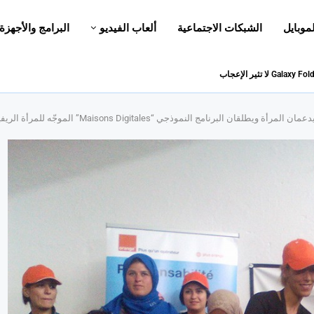
لموبايل
الشبكات الاجتماعية
ألعاب الفيديو
البرامج والأجهزة
Maisons Digit” الموجّه للمرأة الريفية في منطقتي عشّ الزيتون بباجة وبن بشير بجندوبة