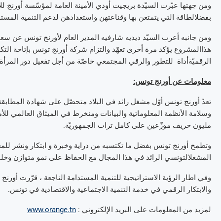
ومن
جهتها
عبّرت
السيّدة
بريجيت
أودي
الأمينة
العامة
لمؤسّسة
أورنج
لل
بفضل
الطاقة
التي
يتمتعن
بها
وقناعتهن
واستعدادهن
لدعم
التنمية
المستد
ومن
جانبه
أعرب
السيّد
ديديه
شارفيه
المدير
العام
لأورنج
تونس
عن
سعا
هذا
المشروع
يؤكد
مرة
أخرى
تعهّد
والتزام
شركة
أورنج
تونس
بإتاحة
التك
الرقميّة
أداة
للتطور
والرقي
المجتمعي
خاصّة
من
أجل
تفعيل
دور
المرأة
معلومات
عن
أورنج
تونس
:
تعدّ
أورنج
تونس
أوّل
مشغل
رائد
في
البلاد
متحصّل
على
شهادة
المطابقة
وسلامة
الأنظمة
المعلوماتية
والبيانات
ومنخرط
في
الميثاق
العالمي
للأ
مليون
حريف
موزّعين
على
كامل
تراب
الجمهوريّة
.
وتطمح
أورنج
تونس
بفضل
ما
تكتسبه
من
دراية
وخبرة
و
ابتكار
ونشر
للم
المشغل
التونسي
الرائد
في
هذا
المجال
مع
الحفاظ
على
نمو
متوازن
وخل
وفي
اطار
الرؤية
الاستراتيجية
للتنمية
المستدامة
الناجعة
،
قرّرت
أورنج
والابتكار
الرقمي
في
خدمة
التنمية
الاجتماعية
والاقتصادية
في
تونس
.
لمزيد
من
المعلومات
على
البريد
الإلكتروني
:
www.orange.tn