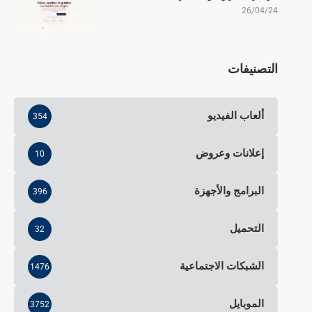
26/04/24
التصنيفات
ألعاب الفيديو
354
إعلانات وعروض
10
البرامج والأجهزة
396
التحميل
32
الشبكات الاجتماعية
1476
الموبايل
3752