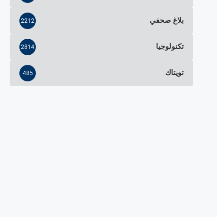
بلاغ صحفي
2212
تكنولوجيا
2814
تويتاك
485