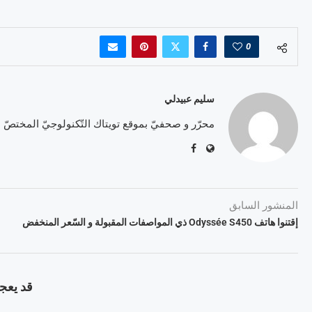
0
سليم عبيدلي
محرّر و صحفيّ بموقع تويتاك التّكنولوجيّ المختصّ
المنشور السابق
إقتنوا هاتف Odyssée S450 ذي المواصفات المقبولة و السّعر المنخفض
قد يعجب