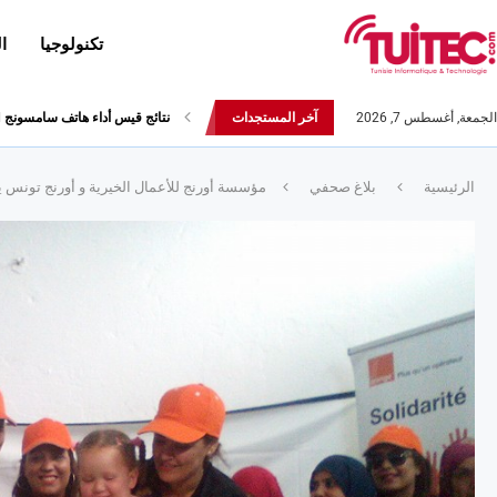
تكنولوجيا
ا
الجمعة, أغسطس 7, 2026
آخر المستجدات
أحدث إصدارات هواوي: هاتف “nova 8 SE” ينطلق رسميا مع أربع...
الرئيسية
بلاغ صحفي
مؤسسة أورنج للأعمال الخيرية و أورنج تونس يدعمان المرأة ويطلقان البرنامج النموذجي “ales