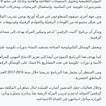
الموارد
الطبيعية
وتحويل
المنتوجات
الفلاحية
والغابية
وكذلك
في
محو
الأ
بشير
بدورات
تكوينية
في
المكتبية
واستعمال
البرمجيات
ومحركات
الب
ومن
جهة
أخرى
سيقوم
المتطوعون
في
شركة
أورنج
تونس
بتدريب
المك
في
شكل
مجموعة
من
اللوحات
الرقميّة
والخوادم
الرقميّة
وفيديوهات
ع
ويذكر
أن
برنامج
“
البيت
الرقمي
”
لدعم
وتمكين
المرأة
يهدف
إلى
مساعد
الرقمية
.
وبفضل
الوسائل
التكنولوجية
المتاحة
تستفيد
النساء
بدورات
تكوينية
على
كما
يهدف
هذا
البرنامج
النموذجي
أيضا
إلى
تعزيز
الادماج
المهني
للمرأة
الأمية
و
دورات
تكوينية
في
بعث
المشاريع
بالاعتماد
على
الوسائل
الرقمي
ومن
المنتظر
أن
يشمل
هذا
البرنامج
تدريجيا
خلال
سنة
2016-2017
العدي
المناطق
الحضرية
.
وخلال
فعاليات
حفل
التدشين
أشارت
السيّدة
امال
شاهرلي
المكلفة
بمه
الرقمي
“
الموجّه
لدعم
و
تدريب
المرأة
الريفية
يعدّ
مبادرة
متميّزة
ويأتي
ف
الوزارة
من
أجل
ادماجهن
في
الحياة
الاجتماعية
.