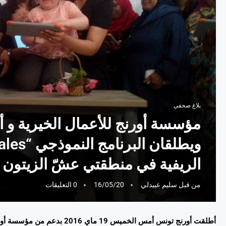
بلاغ صحفي
مؤسسة أورنج للأعمال الخيرية و أ
الريفية في منطقتي عشّ الزيتون ب
من قبل
سليم عبيدلي
16/05/20
0 التعليقات
أطلقت
أورنج
تونس
أمس
الخميس
19
ماي
2016
بدعم
من
مؤسسة
أو