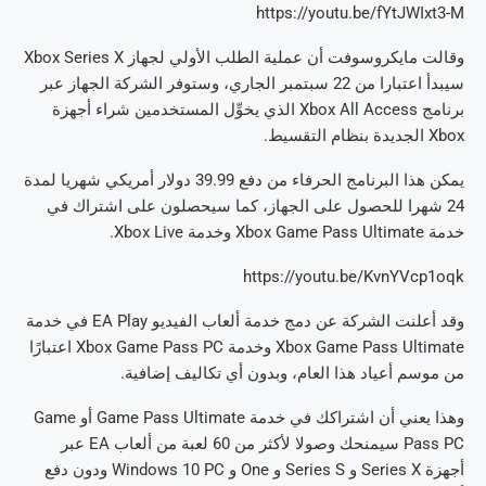
https://youtu.be/fYtJWIxt3-M
وقالت مايكروسوفت أن عملية الطلب الأولي لجهاز Xbox Series X
سيبدأ اعتبارا من 22 سبتمبر الجاري، وستوفر الشركة الجهاز عبر
برنامج Xbox All Access الذي يخوِّل المستخدمين شراء أجهزة
Xbox الجديدة بنظام التقسيط.
يمكن هذا البرنامج الحرفاء من دفع 39.99 دولار أمريكي شهريا لمدة
24 شهرا للحصول على الجهاز، كما سيحصلون على اشتراك في
خدمة Xbox Game Pass Ultimate وخدمة Xbox Live.
https://youtu.be/KvnYVcp1oqk
وقد أعلنت الشركة عن دمج خدمة ألعاب الفيديو EA Play في خدمة
Xbox Game Pass Ultimate وخدمة Xbox Game Pass PC اعتبارًا
من موسم أعياد هذا العام، وبدون أي تكاليف إضافية.
وهذا يعني أن اشتراكك في خدمة Game Pass Ultimate أو Game
Pass PC سيمنحك وصولا لأكثر من 60 لعبة من ألعاب EA عبر
أجهزة Series X و Series S و One و Windows 10 PC ودون دفع