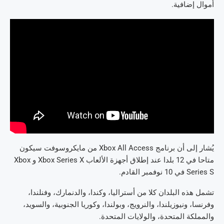
أموال إضافية.
يُشار إلى أن برنامج Xbox All Access من مايكروسوفت سيكون
متاحا في 12 بلدا عند إطلاق أجهزة الألعاب Xbox Series X و Xbox
Series S في 10 نوفمبر القادم.
تشمل هذه البلدان كلا من أستراليا، وكندا، والدنمارك، وفنلندا،
وفرنسا، ونيوزيلندا، والنرويج، وبولندا، وكوريا الجنوبية، والسويد،
والمملكة المتحدة، والولايات المتحدة.