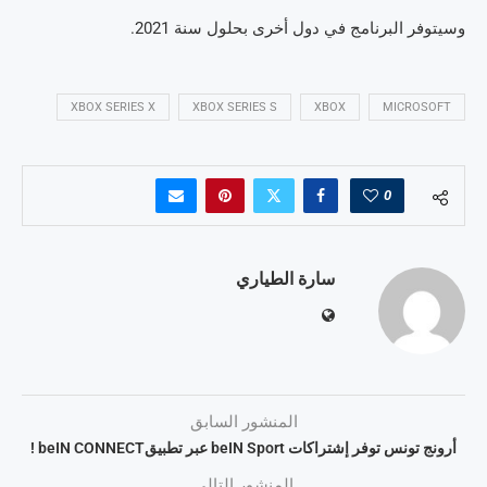
وسيتوفر البرنامج في دول أخرى بحلول سنة 2021.
XBOX SERIES X
XBOX SERIES S
XBOX
MICROSOFT
0
سارة الطياري
المنشور السابق
أرونج تونس توفر إشتراكات beIN Sport عبر تطبيقbeIN CONNECT !
المنشور التالي