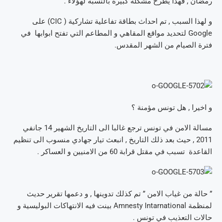
رمضان , فهذا يطرح مشكلة كبيرة بالنسبة لهؤلاء .
و لهذا السبب , تم احداث بطاقة تفاعلية تشاركية ( CIC) على
Google لتحديد مواقع المقاهي و المطاعم التي تفتح ابوابها في
فترة الصيام من الشهر المقدس.
و اخيرا , هل تونس مؤمنة ؟
مسالة الامن في تونس ترجع غالبا الى التاريخ الشهير 14 جانفي
2011 , حيث بعد ذلك التاريخ , انبعث تيار جهادي منسوب الى تنظيم
القاعدة تسبب في مقتل قرابة 60 من الامنيين و العساكر .
” حالة من غياب الامن ” تم كذلك تدوينها , و دعمها تقرير حديث
لمنظمة Amnesty Intarnational بينت فيه الانتهاكات البوليسية و
حالات التعذيب في تونس .