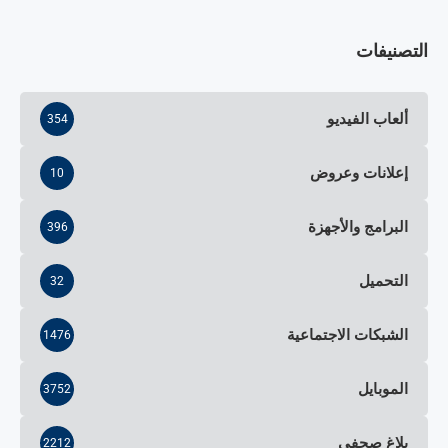
التصنيفات
ألعاب الفيديو
354
إعلانات وعروض
10
البرامج والأجهزة
396
التحميل
32
الشبكات الاجتماعية
1476
الموبايل
3752
بلاغ صحفي
2212