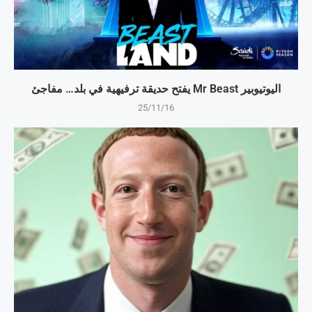
اليوتيوبير Mr Beast يفتح حديقة ترفيهية في بلد… مفاجئ
25/11/16