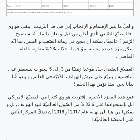
و لعلّ ما يثير الإهتمام و الإعجاب إذن في هذا التّرتيب , يبقى هواوي
. فالمصنّع الصّيني الّذي أعلن من قبل و يعلن دائما , أنّه سيصبح
الرّقم 1 عالميّا , يمكنه أن ينجح في رهانه الصّعب و المثير , بما أنّه
سجّل مرّة جديدة , نسبة نموّ جميلة جدّا ب23 % مقارنة بالعام
الماضي .
العملاق الصّيني حدّد موعدا زمنيّا من 3 إلى 5 سنوات ليسيطر على
منافسيه و يتربّع على عرش الهواتف الذّكيّة في العالم , و يبدو أنّنا
بدأنا نحن أيضا نؤمن بهذا الحلم !
فمع هذه القفزة الأخيرة , إقتربت هواوي كثيرا من المصنّع الأمريكي
آبل بإستحواذها على 33.6 % من السّوق العالميّة لبيع الهواتف , بل و
يمكنها من هنا إلى نهاية عام 2017 أو 2018 أن تفتكّ المركز الثّاني
على المنصّة العالميّة !