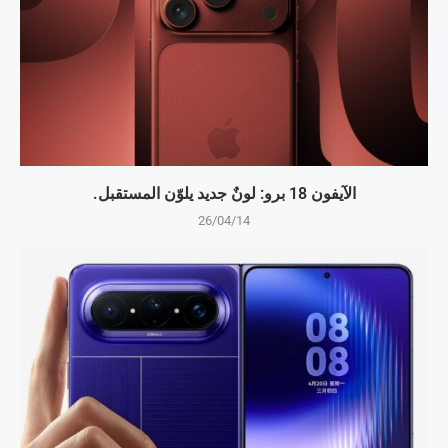
الآيفون 18 برو: لونٌ جديد يلوّن المستقبل.
26/04/14