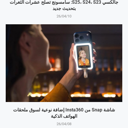
جالكسي S25، S24، S23: سامسونج تصلح عشرات الثغرات
بتحديث جديد
26/04/10
شاشة Snap من Insta360 إضافة نوعية لسوق ملحقات
الهواتف الذكية
26/04/08