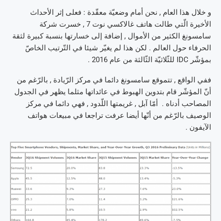
و خلال هذا العام , نحن أمام وضعيّة معقّدة : فعلى إثر الأحداث
الأخيرة الّتي طالت هاتف غالاكسي نوت 7 , خسرت شركة
سامسونغ الكثير من الأموال , إضافة إلى خسارتها بنسبة كبيرة لثقة
الحرفاء حول العالم . لكن هذا لم يغيّر شيئا في التّرتيب الخاصّ
بمؤشّر IDC للثّلاثيّة الثّالثة من عام 2016 .
ففي الواقع , تتموقع سامسونغ دائما في مركز الرّيادة , بالرّغم من
أنّ المؤشّر قام بتدوين الهبوط في عائداتها مثلما يظهر في الجدول
المصاحب أدناه . أمّا آبل , غريمتها اللّدود , فهي دائما في مركز
الوصيف بالرّغم من أنّها أيضا عرفت تراجعا في مبيعات هواتف
الآيفون .