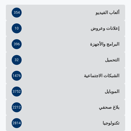
ألعاب الفيديو
354
إعلانات وعروض
10
البرامج والأجهزة
396
التحميل
32
الشبكات الاجتماعية
1476
الموبايل
3752
بلاغ صحفي
2212
تكنولوجيا
2814