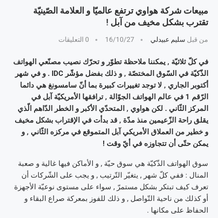
مبيعات شركة هواوي ترتفع عالميّا و العلامة الصّينيّة
تقترب بشكل مخيف من آبل !
من قبل
سليم عبيدلي
16/10/27
0 التعليقات
في كلّ ثلاثيّة , يمكننا ملاحظة تطوّر و تحرّك نصيب مصنّعي الهواتف
الذّكيّة في السّوق المختصّة , و ذلك بفضل مؤشّر IDC . و في شهر
أكتوبر الجاري , لا توجد تغييرات كبيرة بما أنّ سامسونغ هي دائما
الرّقم 1 في عالم الهواتف الجوّالة , ترافقها الأمريكيّة آبل في
المركز الثّاني . لكن هواوي , المتحدّي الأكبر و الخطر الدّاهم الّذي
يقلق راحة الزّعيمين منذ مدّة , قد بدأت في الإقتراب بشكل مخيف
و خطير من العملاق الأمريكي آبل المتموقع في مركزه الثّاني , و
يمكن حتّى أن تتجاوزه في أيّ وقت !
سوق الهواتف الذّكيّة هي سوق حيّة , و الأماكن فيها غالية و صعبة
المنال : ففي كلّ شهر , يتغيّر التّرتيب , و يجب على الشّركات أن
تعرف كيف تبتكر بشكل مستمرّ , سواء على مستوى نوعيّة الأجهزة
أو كذلك من ناحية التّواصل , و ذلك للفوز بمعركة صراع البقاء و
الحفاظ على مكانها .