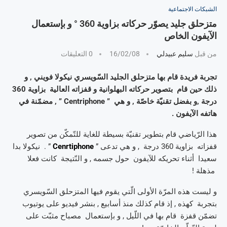
الشبكات الاجتماعية
متزحلق جليد يصوّر حركاته بزاوية 360 ° و بإستعمال
الآيفون الخاص
من قبل
سليم عبيدلي
16/02/08
0 التعليقات
تجربة فريدة قام بها متزحلق الجليد السّويسري نيكولا فويني , و
ذلك حين قام بتصوير حركاته البهلوانية و قفزاته العالية بزاوية 360
درجة ,و بفضل تقنيّة خاصّة , و هي ” Centriphone ” , مضمّنة في
هاتفه الآيفون .
هذا الرّياضي قام بتطوير تقنيّة بسيطة للغاية للتّمكّن من تصوير
قفزاته بزاوية 360 درجة , و هي تدعى ”
Cenrtiphone
” . نيكولا بدا
سعيدا أثناء تحريكه للآيفون حول جسمه , و النّتيجة كانت فعلا
مذهلة !
و ليست هذه المرّة الأولى الّتي يقوم فيها المتزحلق السّويسري
بتجربة كهذه , إذ قام كذلك منذ أسابيع , بنشر فيديو على يوتيوب
تضمّن قفزة قام بها في اللّيل , و بإستعمال مصباح مثبّت على