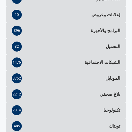
إعلانات وعروض
10
البرامج والأجهزة
396
التحميل
32
الشبكات الاجتماعية
1476
الموبايل
3752
بلاغ صحفي
2212
تكنولوجيا
2814
تويتاك
485