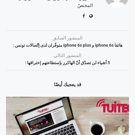
المختصّ
المنشور السابق
هاتفا iphone 6s و iphone 6s plus متوفّران لدى إتّصالات تونس :
المنشور التالي
5 أشياء لن تصدّق أنّ الهاكرز بإستطاعتهم إختراقها :
قد يعجبك أيضًا