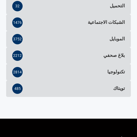
التحميل
32
الشبكات الاجتماعية
1476
الموبايل
3752
بلاغ صحفي
2212
تكنولوجيا
2814
تويتاك
485