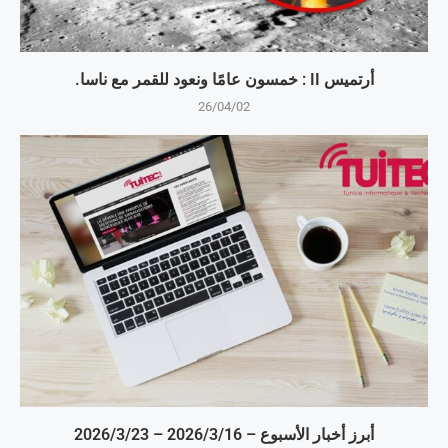
أرتميس II : خمسون عامًا ونعود للقمر مع ناسا.
26/04/02
أبرز أخبار الأسبوع – 16‏/3‏/2026 – 23‏/3‏/2026