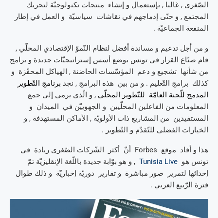
الصّغرى , غالبا , بإستعمال و إنشاء منتجات تكنولوجيّة لتحريك
المجتمع , و حتّى إدماجهم في نقاشات سياسيّة و العمل في إطار
المنفعة الجماعيّة .
و من أجل تدعيم و مساندة أفضل لنظام النّموّ الإقتصادي المحلّي ,
قام صنّاع القرار في تونس بوضع أسس إستراتيجيّات جديدة و برامج
من شأنها تشجيع و دعم المؤسّسات الحاضنة , الهياكل المحفّزة و
كذلك برامج التّعليم . و من بين هذه البرامج , نجد
برنامج التّطوير
المدمج للّجنة العامّة للتّطوير المحلّي ,
و الّذي يرمي إلى جمع
المعلومات من الفاعلين المحلّيين و الجهوييّن في الميدان و
المستفيدين من المشاريع ذات الأولويّة , الأماكن المستهدفة , و
الخيارات الفضلى للتّقدّم و التّطوير .
هذا و أفاد موقع Forbes أنّ أكثر الشّركات الصّغرى ريادة في
تونس هو
Tunisia Live
, و هو بوّابة جديدة باللّغة الإنقليزيّة تمّ
إحداثها لتمرير صور مباشرة و تقارير دوريّة إخباريّة و ذلك طوال
فترة الرّبيع العربي .