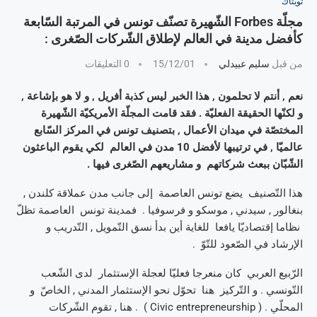
تويتاك
مجلّة Forbes الشّهيرة تصنّف تونس في المرتبة السّابعة
كأفضل مدينة في العالم لإطلاق الشّركات الصّغرى :
من قبل
سليم عبيدلي
15/12/01
0 التعليقات
نعم , أنتم لا تحلمون , هذا الخبر ليس كذبة أفريل , و لا هو بإشاعة ,
و لكنّها الحقيقة الفعليّة . فقد قامت المجلّة الأمريكيّة الشّهيرة
المختصّة في ميدان الأعمال , بتصنيف تونس في المركز السّابع
عالميّا , في ترتيبها لأفضل 10 مدن في العالم لكي يقوم الباعثون
الشّبّان ببعث شركاتهم و مشاريعهم الصّغرى فيها .
هذا التّصنيف يضع تونس العاصمة إلى جانب مدن عملاقة كلندن ,
بنغالور , سيدني , موسكو و فرسوفيا . فمدينة تونس العاصمة تظلّ
نظاما إقتصاديّا يافعا للغاية أين بدأ نسق التّمويل , التّدريب و
الإرشاد في الصّعود للتّوّ .
الرّبيع العربي كان منعرجا فعليّا لعجلة الإستثمار لدى الشّعب
التّونسي . و التّركيز هنا تحوّل نحو الإستثمار المدني , الخاصّ و
المحلّي . ( Civic entrepreneurship ) . هنا , تقوم الشّركات