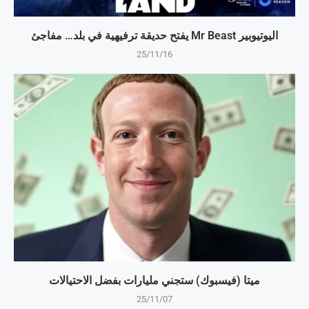
اليوتيوبير Mr Beast يفتح حديقة ترفيهية في بلد… مفاجئ
25/11/16
ميتا (فيسبوك) ستجني مليارات بفضل الاحتيالات
25/11/07