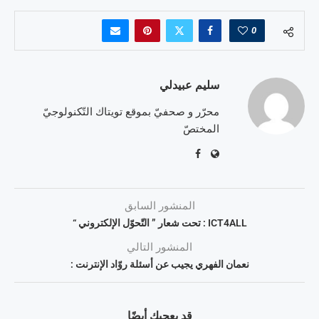
0
سليم عبيدلي
محرّر و صحفيّ بموقع تويتاك التّكنولوجيّ
المختصّ
المنشور السابق
ICT4ALL : تحت شعار ” التّحوّل الإلكتروني “
المنشور التالي
نعمان الفهري يجيب عن أسئلة روّاد الإنترنت :
قد يعجبك أيضًا