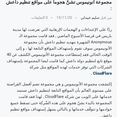
مجموعة أنونيموس تشنّ هجوما على مواقع تنظيم داعش
:
من قبل
سليم عبيدلي
15/11/20
0 التعليقات
ردّا على الإعتداءات و الهجمات الإرهابية التي تعرضت لها مدينة
باريس في فرنسا الأسبوع الماضي , فقد قامت مجموعة الـ
Anonymous الشهيرة بتهديد تنظيم داعش بأن مجموعة
الأنونيموس سوف تقوم بإستهداف المواقع التابعة لها ، و إلى
الوقت الحالي فقد إستطاعت مجموعة الأنونيموس الكشف عن 40
موقع تابع لتنظيم دولة داعش كما قامت ايضا المجموعة بإستهداف
الشركات التي توفر خدمات لهذه المواقع مثل شركة
.
CloudFlare
إكتشفت مجموعة الأنونيموس و هي مجموعة تضم أفضل القراصنة
على مستوى العالم بأن المواقع التابعة لتنظيم داعش تستمد
خدماتها على الويب من شركة CloudFlare , لهذا فقد قامت
المجموعة بالبدء بشنّ هجوم على هذه الشّركة حتى تسقط جميع
خوادمها و تتوقّف خدماتها و بالتالي يسهل إستهداف مواقع تنظيم
داعش .