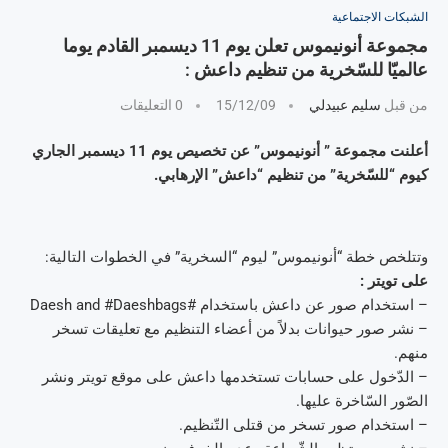
الشبكات الاجتماعية
مجموعة أنونيموس تعلن يوم 11 ديسمبر القادم يوما
عالميّا للسّخرية من تنظيم داعش :
من قبل
سليم عبيدلي
15/12/09
0 التعليقات
أعلنت مجموعة ” أنونيموس” عن تخصيص يوم 11 ديسمبر الجاري
كيوم “للسّخرية” من تنظيم “داعش” الإرهابي.
وتتلخص خطة “أنونيموس” ليوم “السخرية” في الخطوات التالية:
على تويتر :
– استخدام صور عن داعش باستخدام #Daesh and #Daeshbags
– نشر صور حيوانات بدلاً من أعضاء التنظيم مع تعليقات تسخر
منهم.
– الدّخول على حسابات تستخدمها داعش على موقع تويتر ونشر
الصّور السّاخرة عليها.
– استخدام صور تسخر من قتلى التّنظيم.