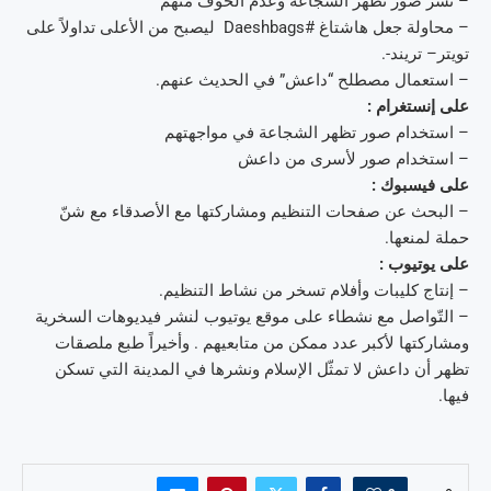
– نشر صور تظهر الشّجاعة وعدم الخوف منهم
– محاولة جعل هاشتاغ #Daeshbags ليصبح من الأعلى تداولاً على
تويتر– تريند-.
– استعمال مصطلح “داعش” في الحديث عنهم.
على إنستغرام :
– استخدام صور تظهر الشجاعة في مواجهتهم
– استخدام صور لأسرى من داعش
على فيسبوك :
– البحث عن صفحات التنظيم ومشاركتها مع الأصدقاء مع شنّ
حملة لمنعها.
على يوتيوب :
– إنتاج كليبات وأفلام تسخر من نشاط التنظيم.
– التّواصل مع نشطاء على موقع يوتيوب لنشر فيديوهات السخرية
ومشاركتها لأكبر عدد ممكن من متابعيهم . وأخيراً طبع ملصقات
تظهر أن داعش لا تمثّل الإسلام ونشرها في المدينة التي تسكن
فيها.