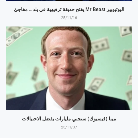
اليوتيوبير Mr Beast يفتح حديقة ترفيهية في بلد… مفاجئ
25/11/16
ميتا (فيسبوك) ستجني مليارات بفضل الاحتيالات
25/11/07