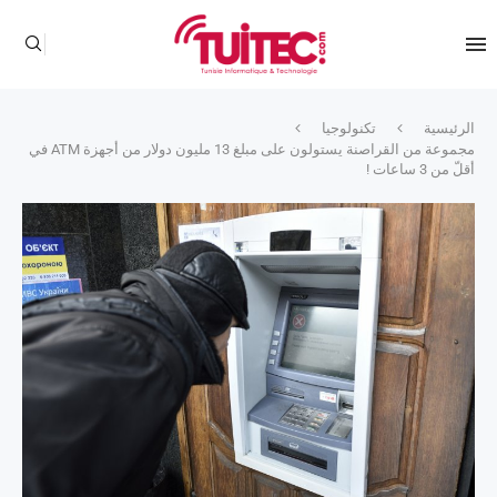
الرئيسية
تكنولوجيا
مجموعة من القراصنة يستولون على مبلغ 13 مليون دولار من أجهزة ATM في
أقلّ من 3 ساعات !