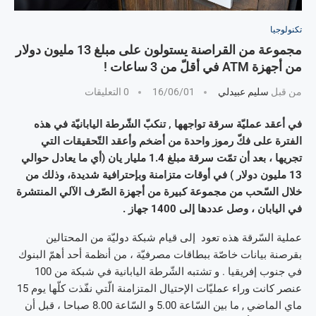
تكنولوجيا
مجموعة من القراصنة يستولون على مبلغ 13 مليون دولار
من أجهزة ATM في أقلّ من 3 ساعات !
من قبل
سليم عبيدلي
16/06/01
0 التعليقات
في أعقد عمليّة سرقة تواجهها , تنكبّ الشّرطة اليابانيّة في هذه
الفترة على فكّ رموز واحدة من أضخم وأعقد التّحقيقات التي
تجريها ، بعد أن تمّت سرقة مبلغ 1.4 مليار يان (أي ما يعادل حوالي
13 مليون دولار ) في أوقات متزامنة وبإحترافية شديدة، وذلك من
خلال السّحب من مجموعة كبيرة من أجهزة الصّرف الآلي المنتشرة
في اليابان ، وصل عددها إلى 1400 جهاز .
عملية السّرقة هذه تعود إلى قيام شبكة دوليّة من المحتالين
بقرصنة بيانات خاصّة ببطاقات مصرفيّة ، من أنظمة أحد أهمّ البنوك
في جنوب إفريقيا . و تشتبه الشّرطة اليابانية في شبكة من 100
عنصر كانت وراء عمليّات الإحتيال المتزامنة الّتي نفّذت كلّها يوم 15
ماي الماضي , ما بين السّاعة 5.00 و السّاعة 8.00 صباحا ، قبل أن