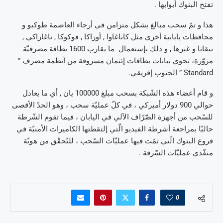
تفتح البنوك أبوابها .
هذا و تمّ سحب مبالغ بشكل متزامن في أرجاء العاصمة طوكيو و
محافظات يابانية أخرى مثل كاناغاوا , أوزاكا , فوكوكا , ناغازاكي ,
نيقاتا و غيرها , و ذلك بإستعمال ما يقارب 1600 بطاقة مصرفيّة
مزوّرة، تحوي بيانات بطاقات إئتمان مسروقة من أنظمة مصرف ”
Standard ” الجنوب إفريقي.
و قام أعضاء هذه الشّبكة بسحب مبلغ 100000 يان , أي ما يعادل
حوالي 900 دولار أميركي ، في كلّ عمليّة سحب ، وهو الحدّ الأقصى
للسّحب من أجهزة الصّرّاف الآلي في اليابان ، فيما تقوم الشّرطة
حاليّا بمراجعة أشرطة الفيديو الّتي إلتقطتها الكاميرات الأمنيّة في
فروع البنوك الّتي تمّت فيها عمليّات السّحب ، للتّحقّق من هويّة
منفّذي عمليّات السّرقة .
0