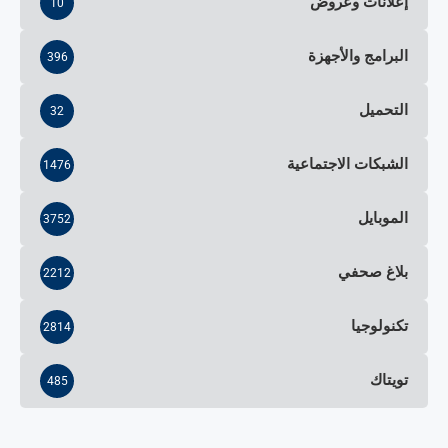
إعلانات وعروض
10
البرامج والأجهزة
396
التحميل
32
الشبكات الاجتماعية
1476
الموبايل
3752
بلاغ صحفي
2212
تكنولوجيا
2814
تويتاك
485