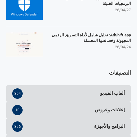
البرمجيات الخبيثة
26/04/27
AdShift.app: تحليل شامل لأداة التسويق الرقمي
المجهولة وخصائصها المحتملة
26/04/24
التصنيفات
ألعاب الفيديو
354
إعلانات وعروض
10
البرامج والأجهزة
396