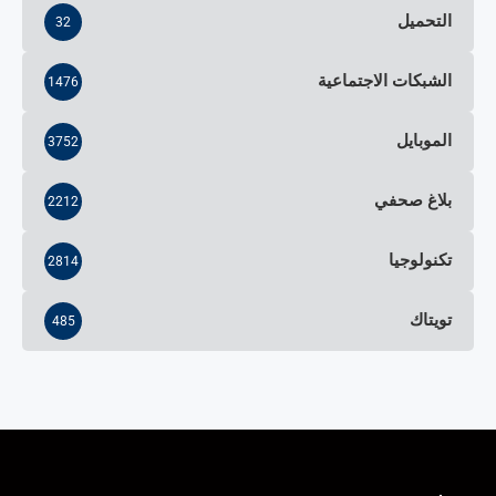
التحميل
32
الشبكات الاجتماعية
1476
الموبايل
3752
بلاغ صحفي
2212
تكنولوجيا
2814
تويتاك
485