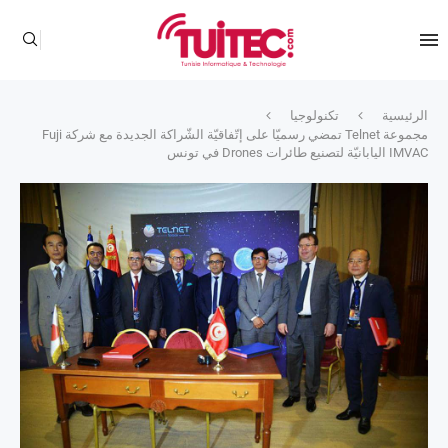
الرئيسية
تكنولوجيا
مجموعة Telnet تمضي رسميّا على إتّفاقيّة الشّراكة الجديدة مع شركة Fuji
IMVAC اليابانيّة لتصنيع طائرات Drones في تونس