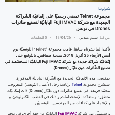
تكنولوجيا
مجموعة Telnet تمضي رسميّا على إتّفاقيّة الشّراكة
الجديدة مع شركة Fuji IMVAC اليابانيّة لتصنيع طائرات
Drones في تونس
من قبل
سليم عبيدلي
18/04/26
0 التعليقات
تأكيدا لما نشرناه سابقا, قامت مجموعة “Telnet” التّونسيّة يوم
أمس الأربعاء 25 أفريل 2018, بمدينة صفاقس, بالتّوقيع على
إتّفاقيّة شراكة جديدة مع شركة Fuji IMVAC اليابانيّة المتخصّصة في
تصنيع الطّائرات دون طيّار (Drones).
بمقتضى هذه الإتّفاقيّة الجديدة مع الشّركة اليابانيّة المذكورة,
ستشرع مجموعة
Telnet
برئاسة رجل الأعمال التّونسيّ المعروف,
محمّد فريخة, في تصنيع طائرات دون طيّار (Drones) ذات إمكانيّات
متطوّرة و متعدّدة الإستخدامات, و ذلك في القطب التّكنولوجيّ, و
بالإعتماد على كفاءات من المهندسين التّونسييّن.
و سيتمثّل دور شركة
Fuji IMVAC
اليابانيّة من جهة أخرى, في توفير