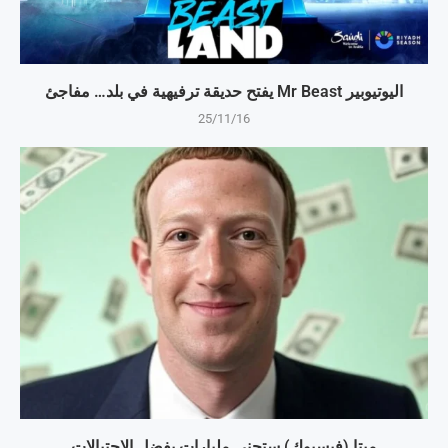
اليوتيوبير Mr Beast يفتح حديقة ترفيهية في بلد… مفاجئ
25/11/16
ميتا (فيسبوك) ستجني مليارات بفضل الاحتيالات