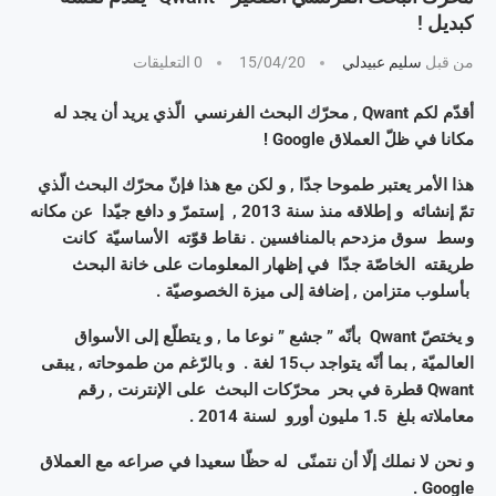
كبديل !
من قبل
سليم عبيدلي
15/04/20
0 التعليقات
أقدّم لكم Qwant , محرّك البحث الفرنسي الّذي يريد أن يجد له
مكانا في ظلّ العملاق Google !
هذا الأمر يعتبر طموحا جدّا , و لكن مع هذا فإنّ محرّك البحث الّذي
تمّ إنشائه و إطلاقه منذ سنة 2013 , إستمرّ و دافع جيّدا عن مكانه
وسط سوق مزدحم بالمنافسين . نقاط قوّته الأساسيّة كانت
طريقته الخاصّة جدّا في إظهار المعلومات على خانة البحث
بأسلوب متزامن , إضافة إلى ميزة الخصوصيّة .
و يختصّ Qwant بأنّه ” جشع ” نوعا ما , و يتطلّع إلى الأسواق
العالميّة , بما أنّه يتواجد ب15 لغة . و بالرّغم من طموحاته , يبقى
Qwant قطرة في بحر محرّكات البحث على الإنترنت , رقم
معاملاته بلغ 1.5 مليون أورو لسنة 2014 .
و نحن لا نملك إلّا أن نتمنّى له حظّا سعيدا في صراعه مع العملاق
Google .