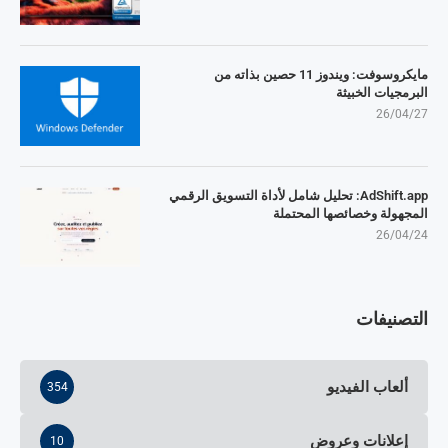
مايكروسوفت: ويندوز 11 حصين بذاته من
البرمجيات الخبيثة
26/04/27
AdShift.app: تحليل شامل لأداة التسويق الرقمي
المجهولة وخصائصها المحتملة
26/04/24
التصنيفات
ألعاب الفيديو
354
إعلانات وعروض
10