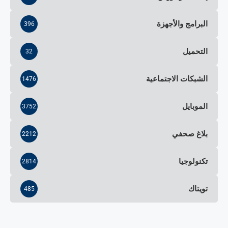
البرامج والأجهزة
396
التحميل
32
الشبكات الاجتماعية
1476
الموبايل
3752
بلاغ صحفي
2212
تكنولوجيا
2814
تويتاك
485