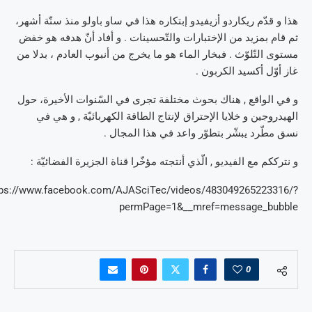
هذا و قدّم ريكاردو أزيفيدو إبتكاره هذا في ساو باولو منذ ستّة أشهر،
ثم قام بمزيد من الإختبارات والتّحسينات . و أفاد أنّ هدفه هو خفض
مستوى التّلوّث . فبخار الماء هو ما يخرج من أنبوب العادم ، بدلا من
غاز أوّل أكسيد الكربون .
و في الواقع , هناك بحوث مختلفة تجرى في السّنوات الأخيرة، حول
الهيدروجين و خلايا الإحتراق لإنتاج الطاقة الكهربائيّة , و هي في
نسق مطّرد يبشّر بتطوّر واعد في هذا المجال .
و نترككم مع الفيديو , الّذي أنتجته مؤخّرا قناة الجزيرة الفضائيّة :
tps://www.facebook.com/AJASciTec/videos/483049265223316/?
permPage=1&__mref=message_bubble
0