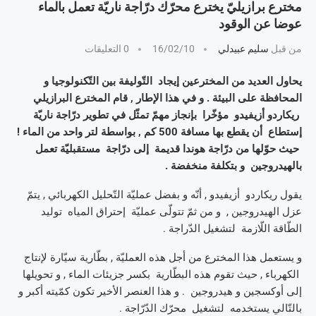
مخترع برازيليّ يخترع محرّك درّاجة ناريّة تعمل بالماء
عوضا عن الوقود
من قبل
سليم عبيدلي
16/02/10
0 التعليقات
يحاول العديد من المخترعين إيجاد التّوليفة بين التّكنولوجيا و
المحافظة على البيئة . و في هذا الإطار , قام المخترع البرازيلي
ريكاردو أزيفيدو مؤخّرا بإنجاز مهمّ تمثّل في تطوير درّاجة ناريّة
إستطاع أن يقطع بها مسافة 500 كم , بواسطة لتر واحد من الماء !
حيث حوّلها من درّاجة هوندا قديمة إلى درّاجة مستقبليّة تعمل
بالهيدروجين و بتكلفة منخفضة .
يقول ريكاردو أزيفيدو , أنّه و بفضل عمليّة التّحليل الكهربائي , يتمّ
عزل الهيدروجين , و من ثمّ تتولّى عمليّة إحتراق المياه توليد
الطّاقة اللّازمة لتشغيل الدّراجة .
و يستعمل هذا المخترع من أجل هذه العمليّة , بطّارية سيّارة لإنتاج
الكهرباء , حيث تقوم هذه البطّارية بكسر جزيئات الماء , و تحويلها
إلى أوكسجين و هيدروجين . و هذا العنصر الأخير تكون كمّيته أكبر و
بالتّالي يستخدمه لتشغيل محرّك الدّرّاجة .