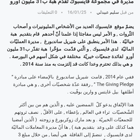
مديرة في مجموعة فايسبوك تقدّم هبة ب31 مليون أورو
من قبل
سليم عبيدلي
16/01/25
0 التعليقات
يضمّ موقع فايسبوك العديد من الأشخاص المليونيرات و أصحاب
الثّروات , و الأمر ليس مفاجئا إذا علمنا أنّ أحدهم قام بتقديم هبة
خياليّة . هذا الأمر ينطبق على شيريل ساندبورغ , مديرة العمليّات
الماليّة لدى فايسبوك , و الّتي قدّمت مؤخّرا هبة تقدّر ب31 مليون
أورو لفائدة جمعيّات خيريّة مختلفة في شكل أسهم في البورصة .
و هي بذلك تحترم وعدا كانت قد إلتزمت به منذ سنة 2014 .
ففي عام 2014 , قامت شيريل ساندبورغ بالإمضاء على مبادرة ”
The Giving Pledge ” , رفقة عدّة شخصيّات أخرى , و هي مبادرة
أطلقها بيل غايتس و وارين بوفّيت .
هذا الإتّفاق يدعو كلّ الممضين عليه , و الّذين هم من بين أكثر
الشّخصيّات ثراء في العالم , بإعطاء , على الأقلّ , نصف ثروتهم
للجمعيّات الخيريّة . و بعد مارك زوكربورغ و زوجته ( الّذين أمضيا
هما كذلك على وعد بتقديم هبة ) , ها أنّ مديرة المعاملات الماليّة
لدى فايسبوك , تنضمّ إلى القافلة هي أيضا , من خلال مبلغ 3