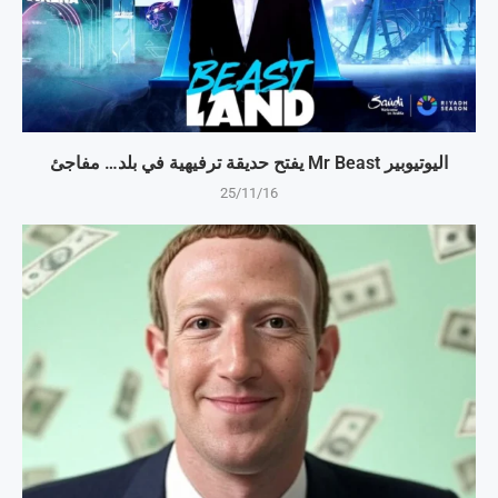
اليوتيوبير Mr Beast يفتح حديقة ترفيهية في بلد… مفاجئ
25/11/16