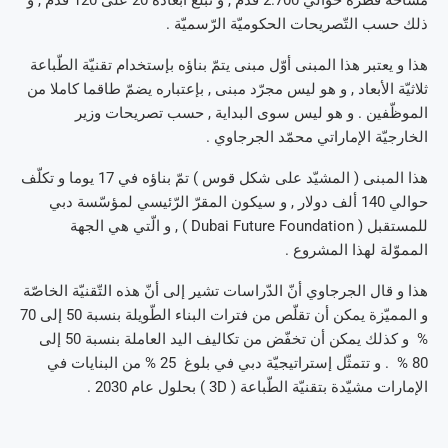
مساحة قطره حوالي 2.700 قدم , و تبلغ أبعاده 20 على 120 قدم , و
ذلك حسب التّصريحات الحكوميّة الرّسميّة .
هذا و يعتبر هذا المبنى أوّل مبنى يتمّ بناؤه بإستخدام تقنيّة الطّباعة
ثلاثيّة الأبعاد , و هو ليس مجرّد مبنى , بإعتباره يضمّ طاقما كاملا من
الموظّفين . و هو ليس سوى البداية , حسب تصريحات وزير
الخارجيّة الإماراتي محمّد الجرجاوي .
هذا المبنى ( المشيّد على شكل قوس ) تمّ بناؤه في 17 يوما و تكلّف
حوالي 140 ألف دولار , و سيكون المقرّ الرّئيسي لمؤسّسة دبي
للمستقبل ( Dubai Future Foundation ) , و الّتي هي الجهة
المموّلة لهذا المشروع .
هذا و قال الجرجاوي أنّ الدّراسات تشير إلى أنّ هذه التّقنيّة الخاصّة
و المميّزة يمكن أن تقلّص من فترات البناء الطّويلة بنسبة 50 إلى 70
% و كذلك يمكن أن تخفّض من تكاليف اليد العاملة بنسبة 50 إلى
80 % . و تتمثّل إستراتيجيّة دبي في بلوغ 25 % من البنايات في
الإمارات مشيّدة بتقنيّة الطّباعة ( 3D ) بحلول عام 2030 .