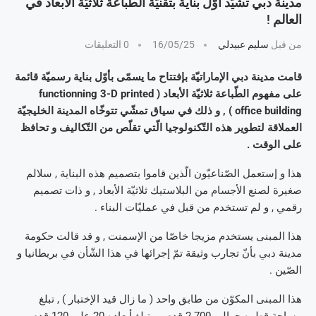
مدينة دبي تشيّد أوّل بناية بتقنيّة الطّباعة ثلاثيّة الأبعاد في
العالم !
من قبل
سليم عبيدلي
16/05/25
0 التعليقات
قامت مدينة دبي الإماراتيّة بإفتتاح ما يسمّى بأوّل بناية رسميّة قائمة
على مفهوم الطّباعة ثلاثيّة الأبعاد ( functionning 3-D printed
office building ) , و ذلك في سياق تمشّي تتوخّاه المدينة الخليجيّة
العملاقة لتطوير هذه التّكنولوجيا الّتي تقلّص من التّكاليف و تحافظ
على الوقت .
هذا و إستعمل الصّناعيّون الّذين قاموا بتصميم هذه البناية , سلالم
صغيرة لصنع الأجسام من البلاستيك ثلاثيّة الأبعاد , و ذات تصميم
رقمي , و لم تستخدم من قبل في عمليّات البناء .
هذا المبنى يستخدم مزيجا خاصّا من الإسمنت , و قد قالت حكومة
مدينة دبي بأنّ تجارب وثيقة تمّ إجرائها في هذا الشّأن في بريطانيا و
الصّين .
هذا المبنى المكوّن من طابق واحد ( ما زال قيد الإختبار ) , تبلغ