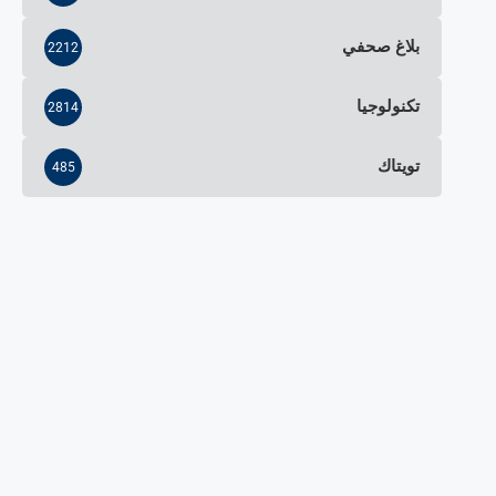
بلاغ صحفي
2212
تكنولوجيا
2814
تويتاك
485