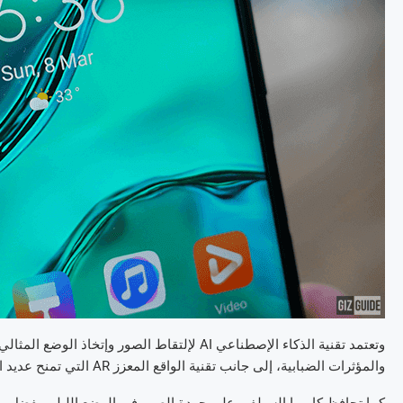
وتعتمد تقنية الذكاء الإصطناعي AI لإلتقاط الصور
والمؤثرات الضبابية، إلى جانب تقنية الواقع المعزز AR التي تمنح عديد المؤثرات وخاصية الإيموجي ثلاثي الأبعاد 3D Qmojis.
كما تحافظ كاميرا السيلفي على جودة الصور في الوضع الليلي بفضل مي