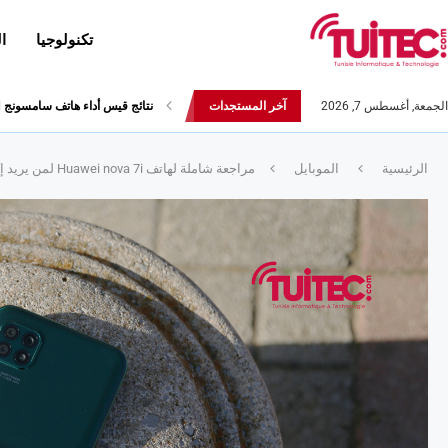
تكنولوجيا
ا
الجمعة, أغسطس 7, 2026
آخر المستجدات
أحدث إصدارات هواوي: هاتف “nova 8 SE” ينطلق رسميا مع أربع...
الرئيسية
الموبايل
مراجعة شاملة لهاتف Huawei nova 7i لمن يريد إكتشاف مزاياه!