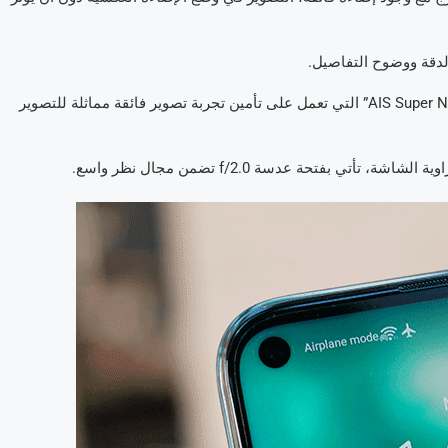
دقة ووضوح التفاصيل.
أما بالنسبة للتصوير في الوضع الليلي، فيدعم الهاتف تقنية “AIS Super Night Mode” التي تعمل على تأمين تجربة تصوير فائقة مماثلة للتصوير