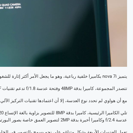
يتميز nova 7i بكاميرا خلفية رباعية، وهو ما يجعل الأمر أكثر إثارة للشغوفين بالتصوير الفوتوغرافي!
تتصدر المجموعة، كاميرا بدقة 48MP وفتحة عدسة f/1.8 تدعم تقنيات PDAF و CAF المتطورة لتركيز الصور.
مع أن هواوي لم تحدد نوع العدسة، إلا أن اعتمادها تقنيات التركيز الآلي 
عدسة f/2.4 وكاميرا أخيرة بدقة 2MP لتصوير العمق خاصة بصور البورتريه.
تعمل العدسات الأربعة بشكل متناغم على نحو يسمح بالتصوير في الخارج