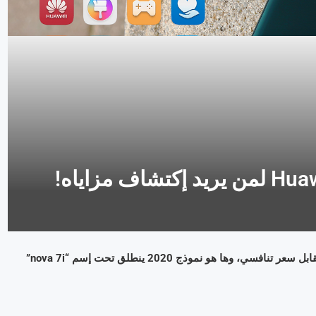
لطالما عودتنا سلسلة هواتف nova من هواوي على مواصفات مذهلة مقابل سعر تنافسي، وها هو نموذج 2020 ينطلق تحت إسم “nova 7i”