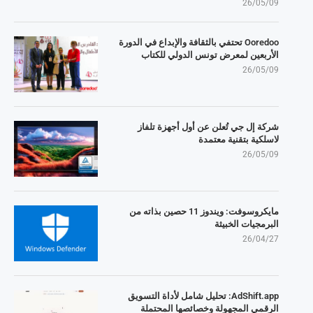
26/05/09
Ooredoo تحتفي بالثقافة والإبداع في الدورة
الأربعين لمعرض تونس الدولي للكتاب
26/05/09
شركة إل جي تُعلن عن أول أجهزة تلفاز
لاسلكية بتقنية معتمدة
26/05/09
مايكروسوفت: ويندوز 11 حصين بذاته من
البرمجيات الخبيثة
26/04/27
AdShift.app: تحليل شامل لأداة التسويق
الرقمي المجهولة وخصائصها المحتملة