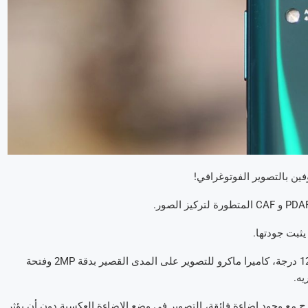
يثبت جودتها.
تلي الكاميرا الرئيسية، كاميرا بدقة 8MP للتصوير بزاوية بالغة الإتساع 120 درجة، كاميرا ماكرو للتصوير على المدى القصير بدقة 2MP وفتحة
 مع وجود إضاءة فائقة، التصوير في وضع الإضاءة العكسية دون أن يؤثر