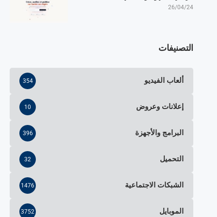
26/04/24
التصنيفات
ألعاب الفيديو
354
إعلانات وعروض
10
البرامج والأجهزة
396
التحميل
32
الشبكات الاجتماعية
1476
الموبايل
3752