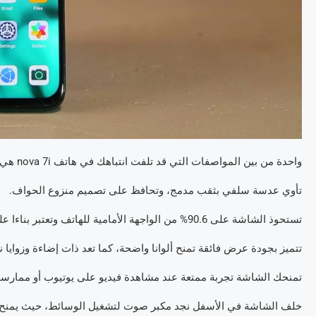
واحدة من بين المواصفات التي قد تلفت انتباهك في هاتف nova 7i هي الشاشة، حيث تأتي من نوع LCD بمقاس 6.4inch مع دقة FullHD+.
تأوي عدسة سلفي بثقب مدمج، وتحافظ على تصميم منزوع الحواف.
تستحوذ الشاشة على 90.6% من الواجهة الأمامية للهاتف وتعتبر بناءا على ذلك بحجم مناسب.
تتميز بجودة عرض فائقة تمنح ألوانا واضحة، كما تعد ذات إضاءة وزوايا ن
تمنحك الشاشة تجربة ممتعة عند مشاهدة فيديو على يوتيوب أو ممارسة 
خلف الشاشة في الأسفل نجد مكبر صوت لتشغيل الوسائط، حيث يمنح ص