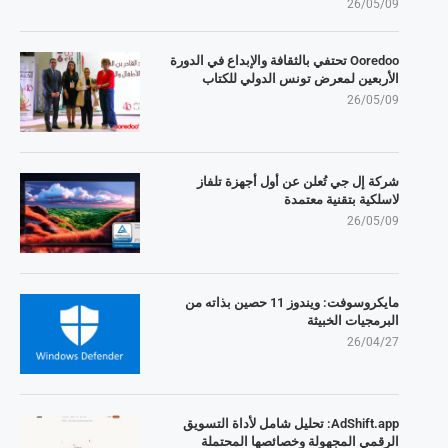
26/05/09
Ooredoo تحتفي بالثقافة والإبداع في الدورة
الأربعين لمعرض تونس الدولي للكتاب
26/05/09
شركة إل جي تُعلن عن أول أجهزة تلفاز
لاسلكية بتقنية معتمدة
26/05/09
مايكروسوفت: ويندوز 11 حصين بذاته من
البرمجيات الخبيثة
26/04/27
AdShift.app: تحليل شامل لأداة التسويق
الرقمي المجهولة وخصائصها المحتملة