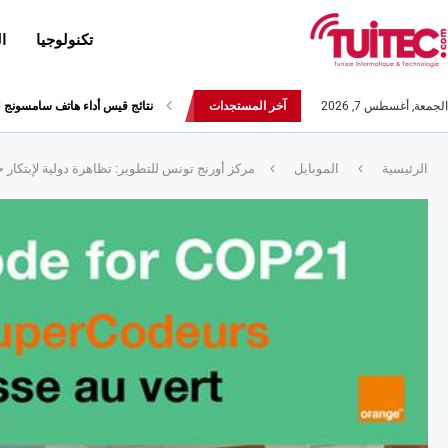
تكنولوجيا
ا
الجمعة, أغسطس 7, 2026
آخر المستجدات
أحدث إصدارات هواوي: هاتف “nova 8 SE” ينطلق رسميا مع أربع...
الرئيسية
الموبايل
مركز أورنج تونس للتطوير: تظاهرة دولية لإبتكار