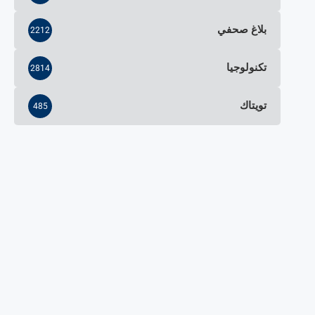
بلاغ صحفي
2212
تكنولوجيا
2814
تويتاك
485