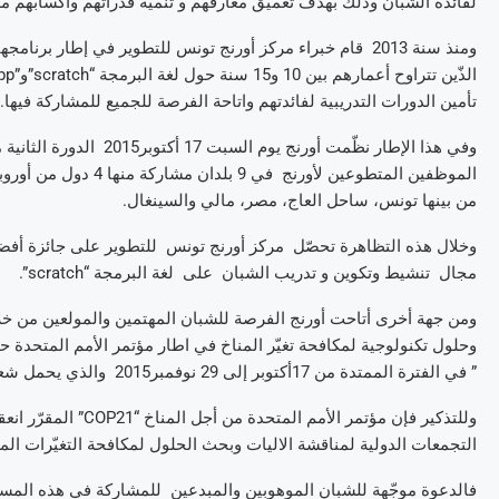
لفائدة الشبّان وذلك بهدف تعميق معارفهم و تنمية قدراتهم واكسابهم مه
ومنذ سنة 2013 قام خبراء مركز أورنج تونس للتطوير في إطار برنا
تأمين الدورات التدريبية لفائدتهم واتاحة الفرصة للجميع للمشاركة فيها.
من بينها تونس، ساحل العاج، مصر، مالي والسينغال.
وخلال هذه التظاهرة تحصّل مركز أورنج تونس للتطوير على جائزة أفض
مجال تنشيط وتكوين و تدريب الشبان على لغة البرمجة “scratch”.
ومن جهة أخرى أتاحت أورنج الفرصة للشبان المهتمين والمولعين من خل
وحلول تكنولوجية لمكافحة تغيّر المناخ في اطار مؤتمر الأمم المتحدة ح
” في الفترة الممتدة من 17أكتوبر إلى 29 نوفمبر2015 والذي يحمل شعار “معا نبتكر برمجيات من أجل حماية الأرض”.
التجمعات الدولية لمناقشة الاليات وبحث الحلول لمكافحة التغيّرات المناخ
فالدعوة موجّهة للشبان الموهوبين والمبدعين للمشاركة في هذه المسابقة 