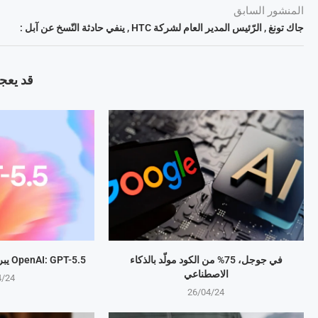
المنشور السابق
جاك تونغ , الرّئيس المدير العام لشركة HTC , ينفي حادثة النّسخ عن آبل :
قد يعجب
في جوجل، 75% من الكود مولّد بالذكاء
OpenAI: GPT-5.5 يبرمج المهام بذكاء متطور
الاصطناعي
4/24
26/04/24