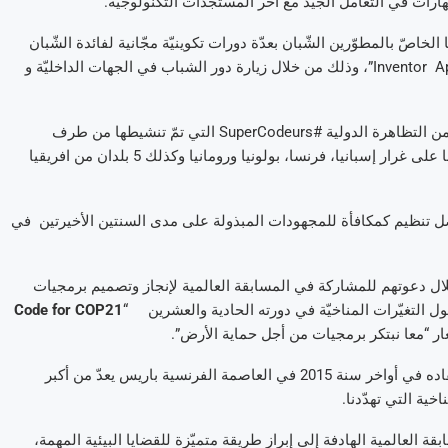
ارات في التعامل الجيّد مع اخر المستجدات التكنولوجية.
مجها الخاصّ بالمطوّرين الشّبان بعدّة دورات تكوينيّة مجّانية لفائدة الشّبان
الذّين تتراوح أعمارهم بين 10 و15 سنة حول لغة البرمجة “scratch”و”Inventor App”، وذلك من خلال زيارة دور الشباب في الجهات الداخليّة و
وفي هذا الإطار نظّمت أورنج يوم السبت 17 أكتوبر2015 الدورة الثانية من التظاهرة الدولية #SuperCodeurs التي تمّ تنشيطها من طرف
الموظفين المتطوعين لأورنج في 9 بلدان مشاركة منها 4 دول من أوروبا على غرار إسبانيا، فرنسا، بولونيا ورومانيا وكذلك 5 بلدان من افريقيا
ل تنظيم كمكافأة للمجهودات المبذولة على مدى السنتين الأخيرتين في
ال دعوتهم للمشاركة في المسابقة العالمية لإنجاز وتصميم برمجيات
ول التغيّرات المناخيّة في دورته الحادية والعشرين “
Code for COP21
وللتذكير فإن مؤتمر الأمم المتحدة من أجل المناخ “COP21” المقرّر انعقاده في أواخر سنة 2015 في العاصمة الفرنسية باريس يعدّ من أكبر
ية التي تهدّدنا.
العالمية الهادفة إلى إبراز طريقة متميّزة للقضايا البيئية المهمة،