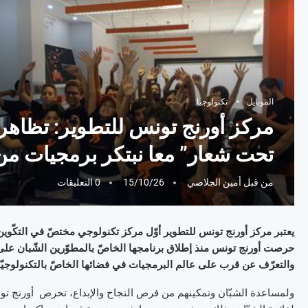
الموبايل
تكنولوجيا
مركز أورنج تونس للتطوير: تظاهرة 
تحت شعار” معا نبتكر برمجيات من
من قبل
أمين الجلاصي
15/10/26
0 التعليقات
يعتبر مركز أورنج تونس للتطوير أوّل مركز تكنولوجي مختصّ في التكّوين
حرصت أورنج تونس منذ إطلاق برنامجها الخاصّ بالمطوّرين الشّبان على 
والتعرّف عن قرب على عالم البرمجيات في فضائها الخاصّ بالتكنولوجيّا
ولمساعدة الشبّان وتمكينهم من فرص النجاح والإبداع، تحرص أورنج تو