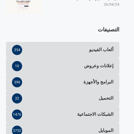
26/04/24
التصنيفات
ألعاب الفيديو
354
إعلانات وعروض
10
البرامج والأجهزة
396
التحميل
32
الشبكات الاجتماعية
1476
الموبايل
3752