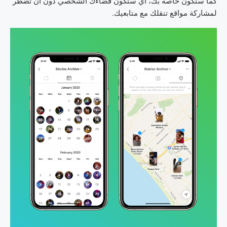
كما ستكون خاصة بك، أي ستكون فضاءك الشخصي دون أن تضطر
لمشاركة مواقع تنقلك مع متابعيك.