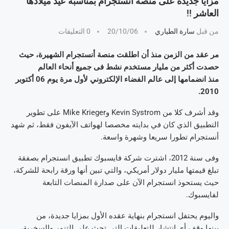
مزايا جديدة على منصة أنستجرام بمناسبة عيد ميلادها
العاشر !!
من قبل
سارة الطياري
20/10/06
0 التعليقات
مر عقد من الزمن منذ أن اطلقت منصة أنستجرام الشهيرة، حيث
حصدت أكثر من مليار مستخدم نشط فى جميع أنحاء العالم
منذ انضمامها إلى عالم الفضاء الإلكتروني لأول مرة يوم 06 أكتوبر
2010.
وقد أشرف كلا من Kevin Systrom وMike Krieger على تطوير
التطبيق الذي كان في بدايته مخصصا لهواتف الآيفون فقط، ثم شهد
أنستجرام تطورا سريعا وشهرة واسعة.
وفى سنة 2012، اشترت شركة فايسبوك تطبيق انستجرام بصفقة
تبلغ قيمتها مليار دولار أمريكي، والتي تبين أنها ورقة رابحة للشركة،
حيث يستحوذ انستجرام الآن على صدارة المنصات التابعة
لفايسبوك.
واليوم يحتفل انستجرام بنهاية عقده الأول بمزايا جديدة، من
بينها وقف أي انتشار للتعليقات التي تحث على التنمر والسخرية،