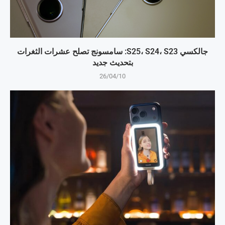
جالكسي S25، S24، S23: سامسونج تصلح عشرات الثغرات
بتحديث جديد
26/04/10