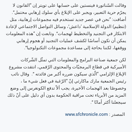
وقالت السّناتورة فينستين على حسابها على تويتر إن “القانون لا
يجرّم حرية التعبير، ويجبر على الإبلاغ بأي سلوك إرهابي محتمل”.
أضافت: “نحن في عصر جديد تستخدم فيه مجموعات إرهابية، مثل
(تنظيم) الدولة الإسلامية ‘داعش’، وسائل التواصل الاجتماعي لإعادة
الابتكار في التجنيد والتخطيط لهجمات”. وتابعت إن “هذه المعلومات
يمكن أن تكون أساسًا لكشف عمليات التجنيد أو هجوم إرهابي
ووقفها، لكننا بحاجة إلى مساعدة مجموعات التكنولوجيا”.
لكن جمعية صناعة البرامج والمعلومات التي تمثّل الشّركات
الأميركية في قطاع البرمجيّات والمحتوى الرّقمي، انتقدت مشروع
الإبلاغ الإلزامي “الّذي سيكون ضرره أكبر من فائدته ”. وقال نائب
رئيس الجمعية مارك ماكارثي إنّ “الرّغبة في فعل شيء ما ،
وخصوصًا بعد الهجمات الأخيرة، يجب ألاّ تدفع الكونغرس إلى وضع
المزيد من الأبرياء تحت مراقبة الحكومة بدون أي دليل على أنّ ذلك
سيجعلنا أكثر أمانًا ”.
المصدر :
www.sfchronicle.com