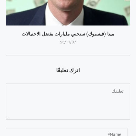
ميتا (فيسبوك) ستجني مليارات بفضل الاحتيالات
25/11/07
اترك تعليقًا