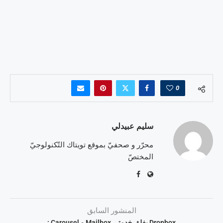
0
سليم عبيدلي
محرّر و صحفيّ بموقع تويتاك التّكنولوجيّ
المختصّ
المنشور السابق
Dropbox يغلق خدمتي Mailbox و Carousel :