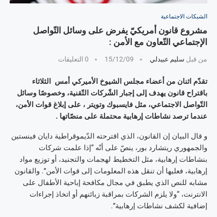
الشبكات الاجتماعية
مشروع قانون أمريكيّ يفرض على وسائل التّواصل
الإجتماعي التّعاون مع الأمن :
من قبل
سليم عبيدلي
15/12/09
0 التعليقات
تقدّم اثنان من أعضاء مجلس الشيوخ الأميركي أمس الثلاثاء
باقتراح قانون يهدف إلى إجبار الشّركات التّقنية، وخصوصًا وسائل
التّواصل الاجتماعي، مثل فايسبوك وتويتر ، على إبلاغ قوات الأمن،
عندما ترصد نشاطات إرهابية محتملة على منصّاتها .
و قال البيان إن القانون، الذي اقترحته الدّيموقراطية دايان فينستين
والجمهوري ريتشارد بور، ينصّ على أنّه “إذا علمت شركات
بنشاطات إرهابية، مثل التخطيط لهجمات والتجنيد، أو توزيع مواد
إرهابية، فعليها أن تنقل هذه المعلومات إلى قوات الأمن”. والقانون
مشابه للنص الذي يطبق في مجال مكافحة إباحية الأطفال على
الانترنت، “ولا يلزم الشركات بمراقبة زبائنهم أو اتخاذ إجراءات
إضافية لكشف نشاطات إرهابية”.