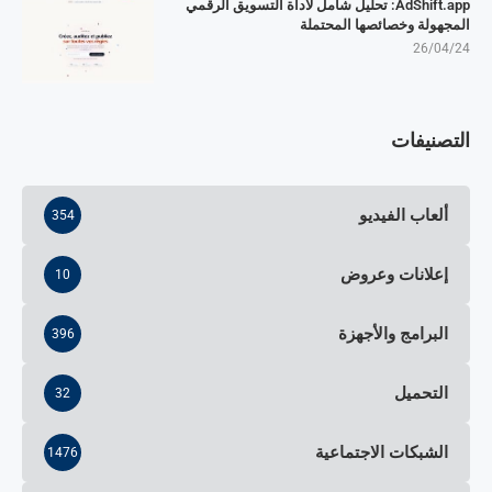
AdShift.app: تحليل شامل لأداة التسويق الرقمي
المجهولة وخصائصها المحتملة
26/04/24
التصنيفات
ألعاب الفيديو
354
إعلانات وعروض
10
البرامج والأجهزة
396
التحميل
32
الشبكات الاجتماعية
1476