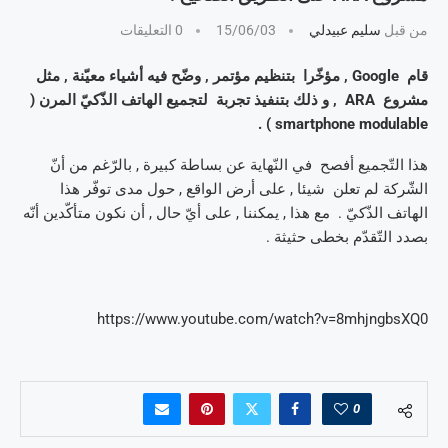
من قبل
سليم عبيدلي
15/06/03
0 التعليقات
قام Google , مؤخّرا بتنظيم مؤتمر , وضّح فيه أشياء معيّنة , مثل
مشروع ARA , و ذلك بتنفيذ تجربة لتجميع الهاتف الذّكيّ المرن (
smartphone modulable ) .
هذا التّجميع أفصح في النّهاية عن بساطة كبيرة , بالرّغم من أنّ
الشّركة لم تعلن شيئا , على أرض الواقع , حول مدى توفّر هذا
الهاتف الذّكيّ . مع هذا , يمكننا , على أيّ حال , أن نكون متأكّدين أنّه
بصدد التّقدّم بخطى حثيثة .
https://www.youtube.com/watch?v=8mhjngbsXQ0
0