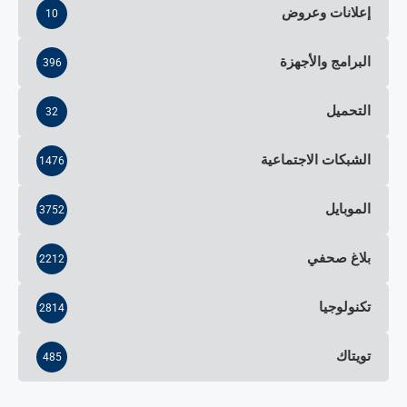
إعلانات وعروض
10
البرامج والأجهزة
396
التحميل
32
الشبكات الاجتماعية
1476
الموبايل
3752
بلاغ صحفي
2212
تكنولوجيا
2814
تويتاك
485