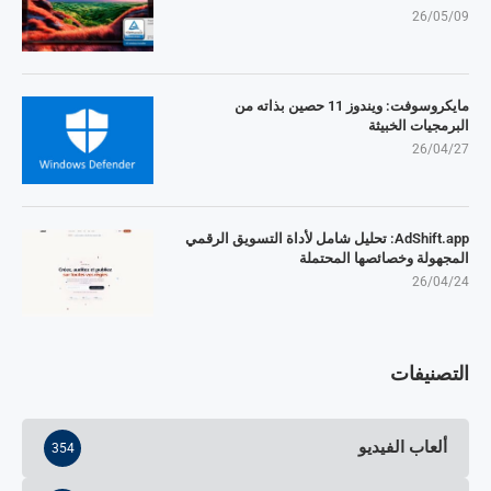
26/05/09
مايكروسوفت: ويندوز 11 حصين بذاته من
البرمجيات الخبيثة
26/04/27
AdShift.app: تحليل شامل لأداة التسويق الرقمي
المجهولة وخصائصها المحتملة
26/04/24
التصنيفات
ألعاب الفيديو
354