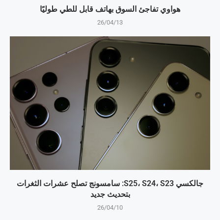
هواوي تفاجئ السوق بهاتف قابل للطي طوليًا
26/04/13
جالكسي S25، S24، S23: سامسونج تصلح عشرات الثغرات
بتحديث جديد
26/04/10